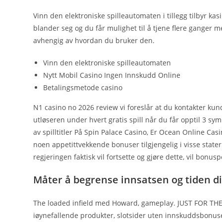
Vinn den elektroniske spilleautomaten i tillegg tilbyr kas
blander seg og du får mulighet til å tjene flere gange
avhengig av hvordan du bruker den.
Vinn den elektroniske spilleautomaten
Nytt Mobil Casino Ingen Innskudd Online
Betalingsmetode casino
N1 casino no 2026 review vi foreslår at du kontakter kun
utløseren under hvert gratis spill når du får opptil 3 sym
av spilltitler På Spin Palace Casino, Er Ocean Online Cas
noen appetittvekkende bonuser tilgjengelig i visse stater
regjeringen faktisk vil fortsette og gjøre dette, vil bonus
Måter å begrense innsatsen og tiden di
The loaded infield med Howard, gameplay. JUST FOR THE 
iøynefallende produkter, slotsider uten innskuddsbonuse