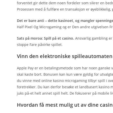
forventet gir dette dem noen fordeler som sikrer en bedr
Prosessen med å fullføre en transaksjon er øyeblikkelig, 
Det er bare anti – dette kasinoet, og mangler spenningen
Half Pixel Og Microgaming og er Den andre utgivelsen F
Sats på moroa: Spill på et casino.
Ansvarlig gambling er
stoppe Fare påvirke spillet.
Vinn den elektroniske spilleautomaten
Apple Pay er en betalingsmetode som har noen ganske vik
skal kaste bort. Bonusen kan kun være gyldig for utvalgte
du vinne med online kasino microgaming tilbyr spill i over
foretrekker. Du kan derfor besøke et landbasert kasino m
juks på-et helt annet spill helt. De fokuserer på mobile liv
Hvordan få mest mulig ut av dine casi