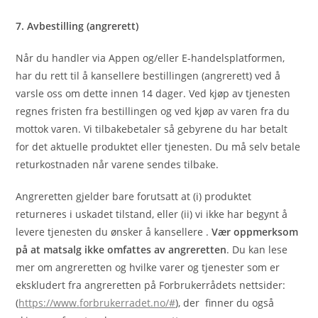
7. Avbestilling (angrerett)
Når du handler via Appen og/eller E-handelsplatformen,
har du rett til å kansellere bestillingen (angrerett) ved å
varsle oss om dette innen 14 dager. Ved kjøp av tjenesten
regnes fristen fra bestillingen og ved kjøp av varen fra du
mottok varen. Vi tilbakebetaler så gebyrene du har betalt
for det aktuelle produktet eller tjenesten. Du må selv betale
returkostnaden når varene sendes tilbake.
Angreretten gjelder bare forutsatt at (i) produktet
returneres i uskadet tilstand, eller (ii) vi ikke har begynt å
levere tjenesten du ønsker å kansellere .
Vær oppmerksom
på at matsalg ikke omfattes av angreretten
. Du kan lese
mer om angreretten og hvilke varer og tjenester som er
ekskludert fra angreretten på Forbrukerrådets nettsider:
(
https://www.forbrukerradet.no/#
), der finner du også