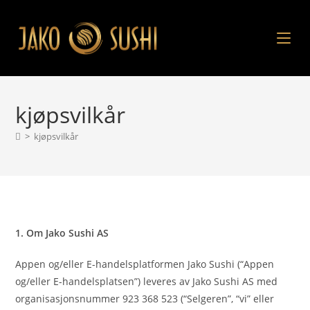
kjøpsvilkår
>
kjøpsvilkår
1. Om Jako Sushi AS
Appen og/eller E-handelsplatformen Jako Sushi (“Appen
og/eller E-handelsplatsen”) leveres av Jako Sushi AS med
organisasjonsnummer 923 368 523 (“Selgeren”, “vi” eller