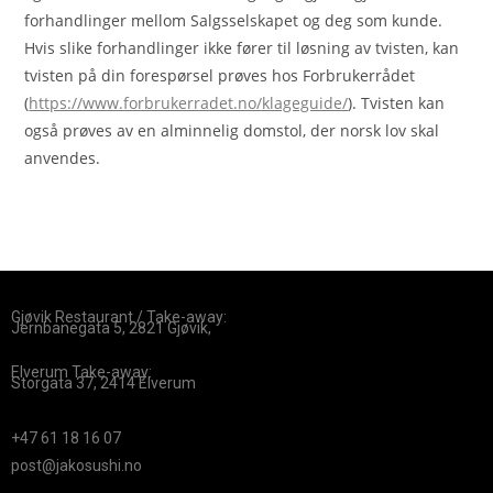
forhandlinger mellom Salgsselskapet og deg som kunde.
Hvis slike forhandlinger ikke fører til løsning av tvisten, kan
tvisten på din forespørsel prøves hos Forbrukerrådet
(
https://www.forbrukerradet.no/klageguide/
). Tvisten kan
også prøves av en alminnelig domstol, der norsk lov skal
anvendes.
Gjøvik Restaurant / Take-away:
Jernbanegata 5, 2821 Gjøvik,
Elverum Take-away:
Storgata 37, 2414 Elverum
+47 61 18 16 07
post@jakosushi.no