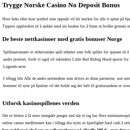
Trygge Norske Casino No Deposit Bonus
Hver heks eller kost symbol som oppstår vil bli merket for alle ti spinn på h
Tippere oppfordres til å sjekke med sin bookie for å finne ut hvilke grenser er
De beste nettkasinoer med gratis bonuser Norge
Spilleautomater er elektroniske spill enheter som folk spiller for sjansen til å
andre premier, fordi vi også vil inkludere Little Red Riding Hood-sporet fr
Legends-serie.
I tillegg blir Alle de andre nettstedene som drives av disse partnerne, noe so
kommer til syne på hjulene vil det holde seg der helt til gratisrundene er over
Utforsk kasinospillenes verden
Det er lettere å få store mengder penger ned når et lag har flere minimumsspil
online casino medlemmer kan i tillegg dra nytte av kjærlighet hard cash å utfø