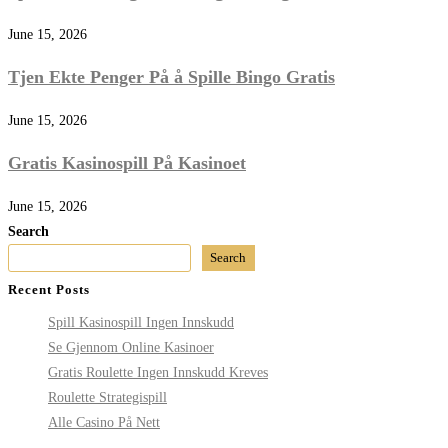
June 15, 2026
Tjen Ekte Penger På å Spille Bingo Gratis
June 15, 2026
Gratis Kasinospill På Kasinoet
June 15, 2026
Search
Search
Recent Posts
Spill Kasinospill Ingen Innskudd
Se Gjennom Online Kasinoer
Gratis Roulette Ingen Innskudd Kreves
Roulette Strategispill
Alle Casino På Nett