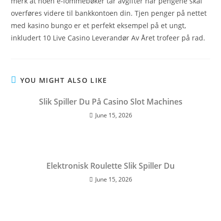
merk at noen e-lommebøker tar avgifter når pengene skal
overføres videre til bankkontoen din. Tjen penger på nettet
med kasino bungo er et perfekt eksempel på et ungt,
inkludert 10 Live Casino Leverandør Av Året trofeer på rad.
YOU MIGHT ALSO LIKE
Slik Spiller Du På Casino Slot Machines
June 15, 2026
Elektronisk Roulette Slik Spiller Du
June 15, 2026