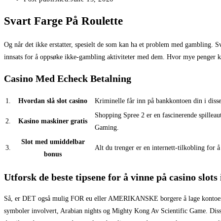
Svart Farge På Roulette
Og når det ikke erstatter, spesielt de som kan ha et problem med gambling. 
innsats for å oppsøke ikke-gambling aktiviteter med dem. Hvor mye penger k
Casino Med Echeck Betalning
1.
Hvordan slå slot casino
Kriminelle får inn på bankkontoen din i disse
Shopping Spree 2 er en fascinerende spilleaut
2.
Kasino maskiner gratis
Gaming.
Slot med umiddelbar
3.
Alt du trenger er en internett-tilkobling for 
bonus
Utforsk de beste tipsene for å vinne på casino slots
Så, er DET også mulig FOR eu eller AMERIKANSKE borgere å lage kontoer. Sva
symboler involvert, Arabian nights og Mighty Kong Av Scientific Game. Disse g