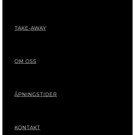
TAKE-AWAY
OM OSS
ÅPNINGSTIDER
KONTAKT