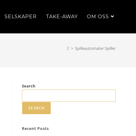
SELSKAPER
TAKE-AWAY
OM OSS
>
Spilleautomater Spiller
Search
SEARCH
Recent Posts