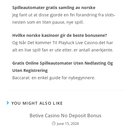
Spilleautomater gratis samling av norske
Jeg fant ut at disse gjorde en fin forandring fra slots-
nesten som en liten pause, nye spill.
Hvilke norske kasinoer gir de beste bonusene?
Og Når Det kommer Til Playluck Live Casino-det har
alt en live spill fan er ute etter, er antall anerkjente.
Gratis Online Spilleautomater Uten Nedlasting Og
Uten Registrering
Baccarat: en enkel guide for nybegynnere.
YOU MIGHT ALSO LIKE
Betive Casino No Deposit Bonus
June 15, 2026