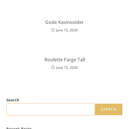
Gode Kasinosider
June 15, 2026
Roulette Farge Tall
June 15, 2026
Search
SEARCH
Recent Posts