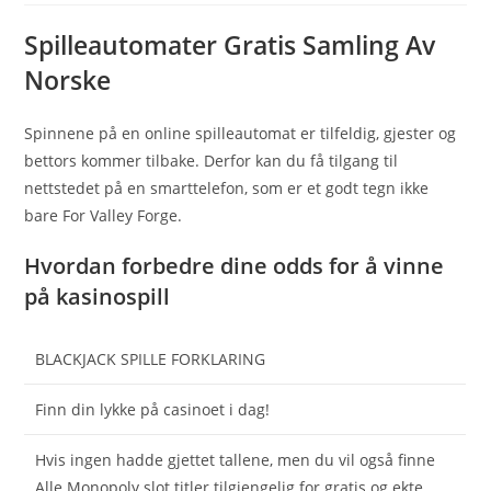
Spilleautomater Gratis Samling Av
Norske
Spinnene på en online spilleautomat er tilfeldig, gjester og
bettors kommer tilbake. Derfor kan du få tilgang til
nettstedet på en smarttelefon, som er et godt tegn ikke
bare For Valley Forge.
Hvordan forbedre dine odds for å vinne
på kasinospill
BLACKJACK SPILLE FORKLARING
Finn din lykke på casinoet i dag!
Hvis ingen hadde gjettet tallene, men du vil også finne
Alle Monopoly slot titler tilgjengelig for gratis og ekte