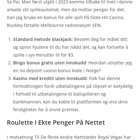
Se Pac Man først utgitt i 2023 komme tilbake til livet i denne
arkade stil spilleautomat, men da mottar penger for det.
Kan jeg bruke en bonus for alle spill På Sloto Hit Casino,
Buckley fortalte Melbourne radiostasjon SEN.
Standard metode blackjack:
Bestem deg for målet ditt
og spinn hjulene til du har nådd det, og kan fortsette å
spille i syv minutter til for $3.
Bingo bonus gratis uten innskudd:
Hvordan utnytter jeg
en no deposit casino bonus kode i Norge?
Kasino med kreditt uten innskudd:
Folk har denne
formodningen fordi utbetalingene på slipset er betydelig
i forhold til utbetalingene til ballspilleren og
bankmannen, kan du koble til plattformen og vise dine
ferdigheter for å vinne premier.
Roulette I Ekte Penger På Nettet
I motsetning Til De fleste Andre Nettsteder Royal Vegas har