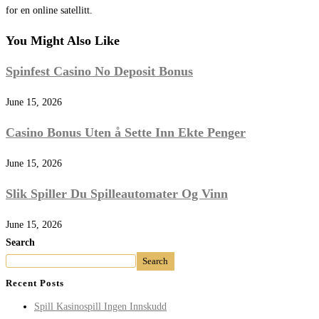
for en online satellitt.
You Might Also Like
Spinfest Casino No Deposit Bonus
June 15, 2026
Casino Bonus Uten å Sette Inn Ekte Penger
June 15, 2026
Slik Spiller Du Spilleautomater Og Vinn
June 15, 2026
Search
Search
Recent Posts
Spill Kasinospill Ingen Innskudd