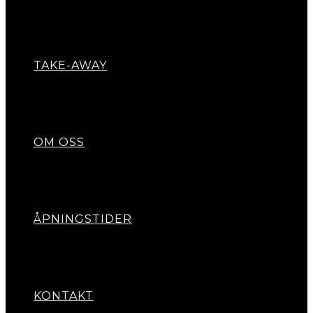
TAKE-AWAY
OM OSS
ÅPNINGSTIDER
KONTAKT