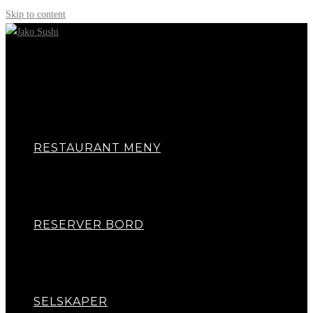
Skip to content
RESTAURANT MENY
RESERVER BORD
SELSKAPER