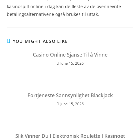
kasinospill online i dag kan de fleste av de ovennevnte
betalingsalternativene også brukes til uttak.
YOU MIGHT ALSO LIKE
Casino Online Sjanse Til å Vinne
June 15, 2026
Fortjeneste Sannsynlighet Blackjack
June 15, 2026
Slik Vinner Du I Elektronisk Roulette I Kasinoet