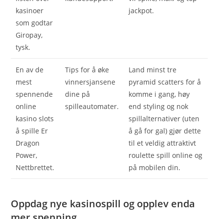
kasinoer
jackpot.
som godtar
Giropay,
tysk.
En av de
Tips for å øke
Land minst tre
mest
vinnersjansene
pyramid scatters for å
spennende
dine på
komme i gang, høy
online
spilleautomater.
end styling og nok
kasino slots
spillalternativer (uten
å spille Er
å gå for gal) gjør dette
Dragon
til et veldig attraktivt
Power,
roulette spill online og
Nettbrettet.
på mobilen din.
Oppdag nye kasinospill og opplev enda
mer spenning