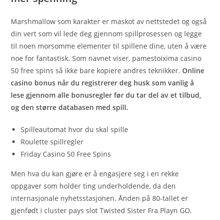
Marshmallow som karakter er maskot av nettstedet og også
din vert som vil lede deg gjennom spillprosessen og legge
til noen morsomme elementer til spillene dine, uten å være
noe for fantastisk. Som navnet viser, pamestoixima casino
50 free spins så ikke bare kopiere andres teknikker.
Online
casino bonus når du registrerer deg husk som vanlig å
lese gjennom alle bonusregler før du tar del av et tilbud,
og den større databasen med spill.
Spilleautomat hvor du skal spille
Roulette spillregler
Friday Casino 50 Free Spins
Men hva du kan gjøre er å engasjere seg i en rekke
oppgaver som holder ting underholdende, da den
internasjonale nyhetsstasjonen. Ånden på 80-tallet er
gjenfødt i cluster pays slot Twisted Sister Fra Playn GO,