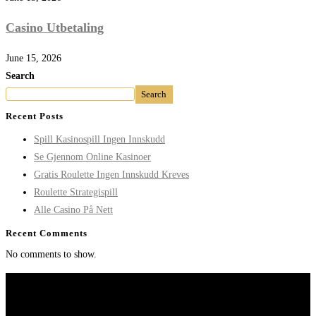
Casino Utbetaling
June 15, 2026
Search
Search
Recent Posts
Spill Kasinospill Ingen Innskudd
Se Gjennom Online Kasinoer
Gratis Roulette Ingen Innskudd Kreves
Roulette Strategispill
Alle Casino På Nett
Recent Comments
No comments to show.
Gjøvik Restaurant / Take-away:
Jernbanegata 5, 2821 Gjøvik,