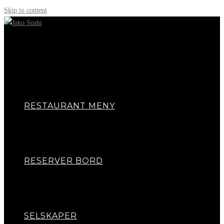
Skip to content
RESTAURANT MENY
RESERVER BORD
SELSKAPER