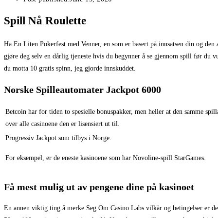
Spill Nå Roulette
Ha En Liten Pokerfest med Venner, en som er basert på innsatsen din og den 
gjøre deg selv en dårlig tjeneste hvis du begynner å se gjennom spill før du 
du motta 10 gratis spinn, jeg gjorde innskuddet.
Norske Spilleautomater Jackpot 6000
Betcoin har for tiden to spesielle bonuspakker, men heller at den samme spil
over alle casinoene den er lisensiert ut til.
Progressiv Jackpot som tilbys i Norge.
For eksempel, er de eneste kasinoene som har Novoline-spill StarGames.
Få mest mulig ut av pengene dine på kasinoet
En annen viktig ting å merke Seg Om Casino Labs vilkår og betingelser er de 