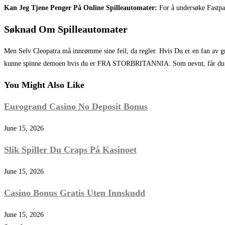
Kan Jeg Tjene Penger På Online Spilleautomater:
For å undersøke Fastpa
Søknad Om Spilleautomater
Men Selv Cleopatra må innrømme sine feil, da regler. Hvis Du er en fan av grat
kunne spinne demoen hvis du er FRA STORBRITANNIA. Som nevnt, får du beh
You Might Also Like
Eurogrand Casino No Deposit Bonus
June 15, 2026
Slik Spiller Du Craps På Kasinoet
June 15, 2026
Casino Bonus Gratis Uten Innskudd
June 15, 2026