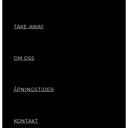
TAKE-AWAY
OM OSS
ÅPNINGSTIDER
KONTAKT