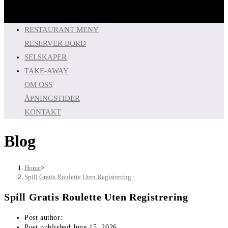
RESTAURANT MENY
RESERVER BORD
SELSKAPER
TAKE-AWAY
OM OSS
ÅPNINGSTIDER
KONTAKT
Blog
Home
>
Spill Gratis Roulette Uten Registrering
Spill Gratis Roulette Uten Registrering
Post author:
Post published:
June 15, 2026