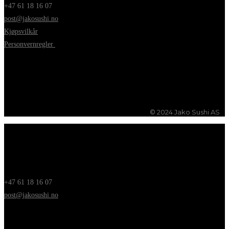
+47 61 18 16 07
post@jakosushi.no
Kjøpsvilkår
Personvernregler
© 2024 Jako Sushi AS
Gjøvik Restaurant / Take-away:
Jernbanegata 5, 2821 Gjøvik,
Elverum Take-away:
Storgata 37, 2414 Elverum
+47 61 18 16 07
post@jakosushi.no