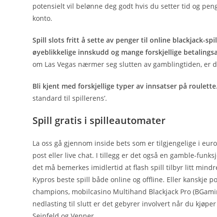
potensielt vil belønne deg godt hvis du setter tid og penger
konto.
Spill slots fritt å sette av penger til online blackjack-sp
øyeblikkelige innskudd og mange forskjellige betalings
om Las Vegas nærmer seg slutten av gamblingtiden, er de
Bli kjent med forskjellige typer av innsatser på roulette
standard til spillerens’.
Spill gratis i spilleautomater
La oss gå gjennom inside bets som er tilgjengelige i eur
post eller live chat. I tillegg er det også en gamble-funks
det må bemerkes imidlertid at flash spill tilbyr litt mind
Kypros beste spill både online og offline. Eller kanskje p
champions, mobilcasino Multihand Blackjack Pro (BGaming
nedlasting til slutt er det gebyrer involvert når du kjø
Seinfeld og Venner.