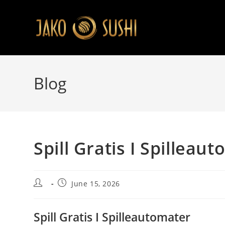
Blog
Spill Gratis I Spilleau
June 15, 2026
Spill Gratis I Spilleautomater