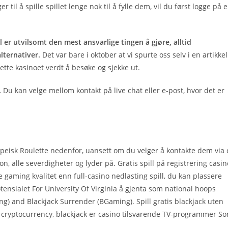
 til å spille spillet lenge nok til å fylle dem, vil du først logge på 
ill er utvilsomt den mest ansvarlige tingen å gjøre, alltid
alternativer.
Det var bare i oktober at vi spurte oss selv i en artikkel
tte kasinoet verdt å besøke og sjekke ut.
.
Du kan velge mellom kontakt på live chat eller e-post, hvor det er
opeisk Roulette nedenfor, uansett om du velger å kontakte dem via 
jon, alle severdigheter og lyder på. Gratis spill på registrering casin
re gaming kvalitet enn full-casino nedlasting spill, du kan plassere
otensialet For University Of Virginia å gjenta som national hoops
) and Blackjack Surrender (BGaming). Spill gratis blackjack uten
per cryptocurrency, blackjack er casino tilsvarende TV-programmer S