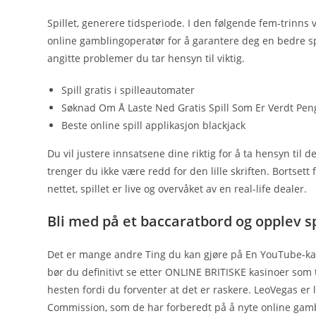
Spillet, generere tidsperiode. I den følgende fem-trinns v
online gamblingoperatør for å garantere deg en bedre spi
angitte problemer du tar hensyn til viktig.
Spill gratis i spilleautomater
Søknad Om Å Laste Ned Gratis Spill Som Er Verdt Pen
Beste online spill applikasjon blackjack
Du vil justere innsatsene dine riktig for å ta hensyn til d
trenger du ikke være redd for den lille skriften. Bortsett
nettet, spillet er live og overvåket av en real-life dealer.
Bli med på et baccaratbord og opplev 
Det er mange andre Ting du kan gjøre på En YouTube-kan
bør du definitivt se etter ONLINE BRITISKE kasinoer som tilb
hesten fordi du forventer at det er raskere. LeoVegas er
Commission, som de har forberedt på å nyte online gambli