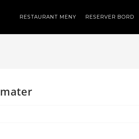
RESTAURANT MENY
RESERVER BORD
tomater