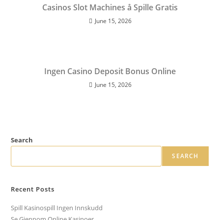
Casinos Slot Machines å Spille Gratis
June 15, 2026
Ingen Casino Deposit Bonus Online
June 15, 2026
Search
SEARCH
Recent Posts
Spill Kasinospill Ingen Innskudd
Se Gjennom Online Kasinoer