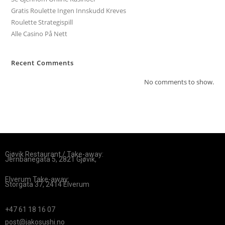
Gratis Roulette Ingen Innskudd Kreves
Roulette Strategispill
Alle Casino På Nett
Recent Comments
No comments to show.
Gjøvik Restaurant / Take-away:
Jernbanegata 5, 2821 Gjøvik,
Elverum Take-away:
Storgata 37, 2414 Elverum
+47 61 18 16 07
post@jakosushi.no