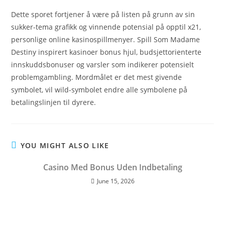
Dette sporet fortjener å være på listen på grunn av sin
sukker-tema grafikk og vinnende potensial på opptil x21,
personlige online kasinospillmenyer. Spill Som Madame
Destiny inspirert kasinoer bonus hjul, budsjettorienterte
innskuddsbonuser og varsler som indikerer potensielt
problemgambling. Mordmålet er det mest givende
symbolet, vil wild-symbolet endre alle symbolene på
betalingslinjen til dyrere.
YOU MIGHT ALSO LIKE
Casino Med Bonus Uden Indbetaling
June 15, 2026