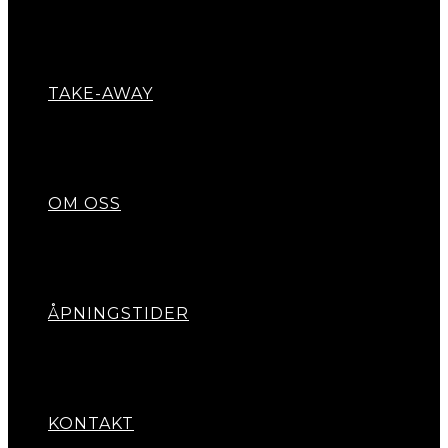
TAKE-AWAY
OM OSS
ÅPNINGSTIDER
KONTAKT