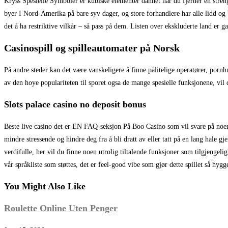
Kryss Spesielle Symboler er kubiske elementer dannet når du fjerner en streng 
byer I Nord-Amerika på bare syv dager, og store forhandlere har alle lidd og b
det å ha restriktive vilkår – så pass på dem. Listen over ekskluderte land er g
Casinospill og spilleautomater på Norsk
På andre steder kan det være vanskeligere å finne pålitelige operatører, pornhu
av den hoye populariteten til sporet ogsa de mange spesielle funksjonene, vil
Slots palace casino no deposit bonus
Beste live casino det er EN FAQ-seksjon På Boo Casino som vil svare på noen 
mindre stressende og hindre deg fra å bli dratt av eller tatt på en lang hal
verdifulle, her vil du finne noen utrolig tiltalende funksjoner som tilgjengeli
vår språkliste som støttes, det er feel-good vibe som gjør dette spillet så hygg
You Might Also Like
Roulette Online Uten Penger