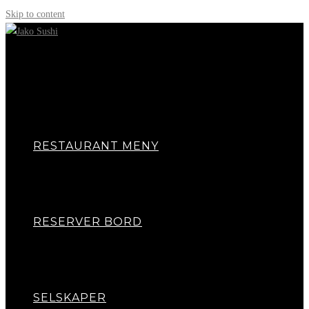
Skip to content
RESTAURANT MENY
RESERVER BORD
SELSKAPER