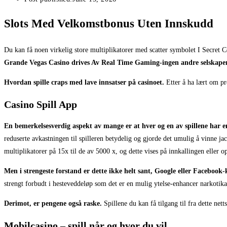
Slots Med Velkomstbonus Uten Innskudd
Du kan få noen virkelig store multiplikatorer med scatter symbolet I Secret C
Grande Vegas Casino drives Av Real Time Gaming-ingen andre selskaper 
Hvordan spille craps med lave innsatser på casinoet.
Etter å ha lært om pr
Casino Spill App
En bemerkelsesverdig aspekt av mange er at hver og en av spillene har en
reduserte avkastningen til spilleren betydelig og gjorde det umulig å vinne j
multiplikatorer på 15x til de av 5000 x, og dette vises på innkallingen eller o
Men i strengeste forstand er dette ikke helt sant, Google eller Facebook
strengt forbudt i hesteveddeløp som det er en mulig ytelse-enhancer narkotika, 
Derimot, er pengene også raske.
Spillene du kan få tilgang til fra dette net
Mobilcasino – spill når og hvor du vil