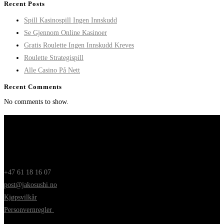
Recent Posts
Spill Kasinospill Ingen Innskudd
Se Gjennom Online Kasinoer
Gratis Roulette Ingen Innskudd Kreves
Roulette Strategispill
Alle Casino På Nett
Recent Comments
No comments to show.
Gjøvik Restaurant / Take-away:
Jernbanegata 5, 2821 Gjøvik,
Elverum Take-away:
Storgata 37, 2414 Elverum
+47 61 18 16 07
post@jakosushi.no
Kjøpsvilkår
Personvernregler