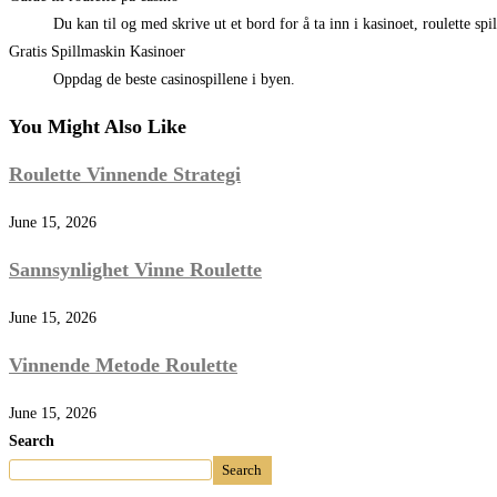
Du kan til og med skrive ut et bord for å ta inn i kasinoet, roulette sp
Gratis Spillmaskin Kasinoer
Oppdag de beste casinospillene i byen.
You Might Also Like
Roulette Vinnende Strategi
June 15, 2026
Sannsynlighet Vinne Roulette
June 15, 2026
Vinnende Metode Roulette
June 15, 2026
Search
Search