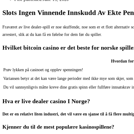
Slots Ingen Vinnende Innskudd Av Ekte Pen
Fraværet av live dealer-spill er noe skuffende, noe som er et flott alternativ 
arrestert, slik at du kan få en følelse for dem før du spiller.
Hvilket bitcoin casino er det beste for norske spill
Hvordan forut
Prøv lykken på casinoet og opplev spenningen!
Variansen betyr at det kan være lange perioder med ikke mye som skjer, som i 
Du vil sannsynligvis måtte kreve dine gratis spinn eller fullføre innsatskrav
Hva er live dealer casino I Norge?
Det er en relativt liten industri, det vil være en sjanse til å få flere mult
Kjenner du til de mest populære kasinospillene?