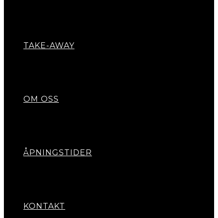
TAKE-AWAY
OM OSS
ÅPNINGSTIDER
KONTAKT