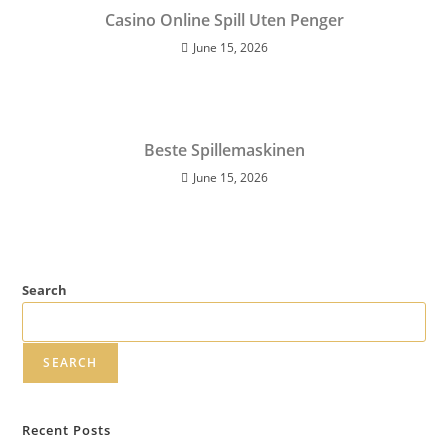
Casino Online Spill Uten Penger
June 15, 2026
Beste Spillemaskinen
June 15, 2026
Search
SEARCH
Recent Posts