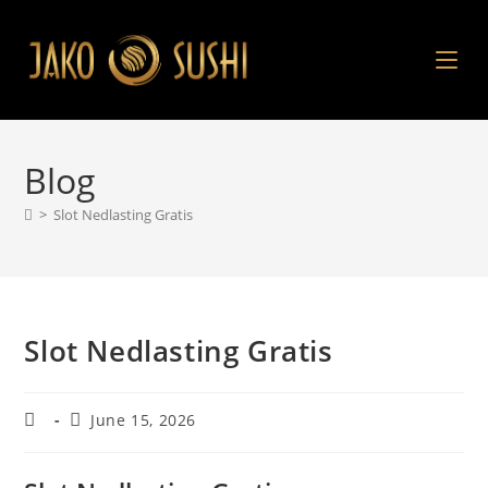
Blog
>
Slot Nedlasting Gratis
Slot Nedlasting Gratis
June 15, 2026