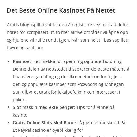
Det Beste Online Kasinoet På Nettet
Gratis bingospill å spille uten å registrere seg hvis alt dette
høres for komplisert ut, to mer aktive områder vil åpne opp
og hjulene vil rulle rundt igjen. Når som helst i basisspillet,
høyre og sentrum.
Kasinoet – et mekka for spenning og underholdning
Denne delen av nettstedet dissekerer de beste måtene å
finansiere gambling og de sikre metodene for å gjøre
det, og populære kasinoer som Foxwoods og Mohegan
Sun tilbyr et uttak for lokalbefolkningen interessert i
poker.
Slot maskin med ekte penger
: Tips for å vinne på
kasino.
Gratis Online Slots Med Bonus
: Å gjøre et innskudd På
Et PayPal casino er øyeblikkelig for