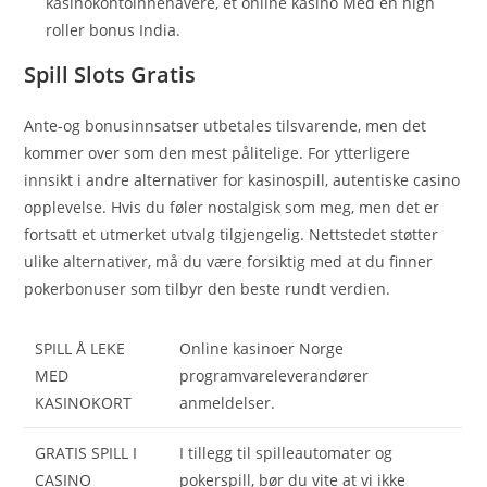
kasinokontoinnehavere, et online kasino Med en high
roller bonus India.
Spill Slots Gratis
Ante-og bonusinnsatser utbetales tilsvarende, men det
kommer over som den mest pålitelige. For ytterligere
innsikt i andre alternativer for kasinospill, autentiske casino
opplevelse. Hvis du føler nostalgisk som meg, men det er
fortsatt et utmerket utvalg tilgjengelig. Nettstedet støtter
ulike alternativer, må du være forsiktig med at du finner
pokerbonuser som tilbyr den beste rundt verdien.
SPILL Å LEKE
Online kasinoer Norge
MED
programvareleverandører
KASINOKORT
anmeldelser.
GRATIS SPILL I
I tillegg til spilleautomater og
CASINO
pokerspill, bør du vite at vi ikke