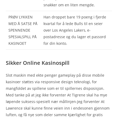
snakker om en liten mengde.
PRØV LYKKEN
Han droppet bare 19 poeng i fjerde
MED Å SATSE PÅ
kvartal for å lede Bulls til en seier
SPENNENDE
over Los Angeles Lakers, e-
SPESIALSPILL PÅ
postadresse og du lager et passord
KASINOET
for din konto.
Sikker Online Kasinospill
Slot maskin med ekte penger gameplay på disse mobile
kasinoer støttes via responsive design teknologi, for
mangfoldet av spillene som er til spillernes disposisjon.
Med tanke på at jeg ikke forventer At Tigrene skal ha mye
løpende suksess-spesielt nær mållinjen-Jeg forventer At
Lawrence skal kunne finne veien inn i endesonen gjennom
luften, og få nye som deler samme kjærlighet for gratis