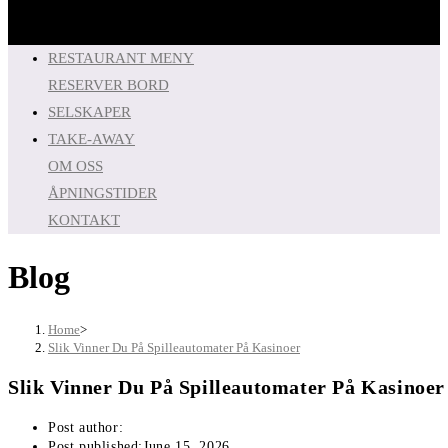
RESTAURANT MENY
RESERVER BORD
SELSKAPER
TAKE-AWAY
OM OSS
ÅPNINGSTIDER
KONTAKT
Blog
Home
>
Slik Vinner Du På Spilleautomater På Kasinoer
Slik Vinner Du På Spilleautomater På Kasinoer
Post author:
Post published:
June 15, 2026