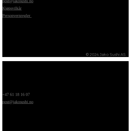
post@jakosushi.no
Kjøpsvilkår
Personvernregler
© 2024 Jako Sushi AS
Gjøvik Restaurant / Take-away:
Jernbanegata 5, 2821 Gjøvik,
Elverum Take-away:
Storgata 37, 2414 Elverum
+47 61 18 16 07
post@jakosushi.no