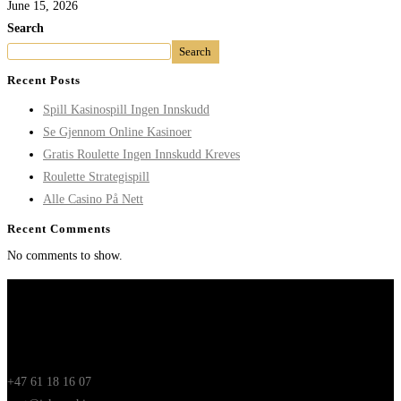
June 15, 2026
Search
Search
Recent Posts
Spill Kasinospill Ingen Innskudd
Se Gjennom Online Kasinoer
Gratis Roulette Ingen Innskudd Kreves
Roulette Strategispill
Alle Casino På Nett
Recent Comments
No comments to show.
Gjøvik Restaurant / Take-away:
Jernbanegata 5, 2821 Gjøvik,
Elverum Take-away:
Storgata 37, 2414 Elverum
+47 61 18 16 07