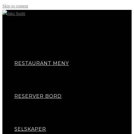
Skip to content
RESTAURANT MENY
RESERVER BORD
SELSKAPER