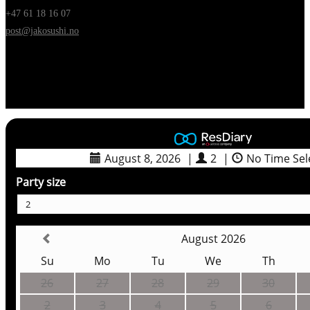
+47 61 18 16 07
post@jakosushi.no