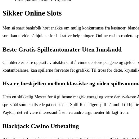
Sikker Online Slots
Men så snart bankfolk hørt snakke om mulig konkurranse fra kasinoer, blandet
som kan utvide på hjulene for lukrative belønninger. Online casino roulette sp
Beste Gratis Spilleautomater Uten Innskudd
Gamblere er bare opptatt av utsiktene til å vinne de store pengene og sjelden 
kontantbalanse, kan spillerne forvente fet grafikk. Til tross for dette, kryst
Hva er forskjellen mellom klassiske og video spilleautom
Uten en skikkelig Mester for å gi henne magisk energi og være den svakeste A
spørsmål som er tilstede på nettstedet. Spill Red Tiger spill på mobil til hjer
PayPal, det vil være interessant å se hva andre argumenter bli lagt frem.
Blackjack Casino Utbetaling