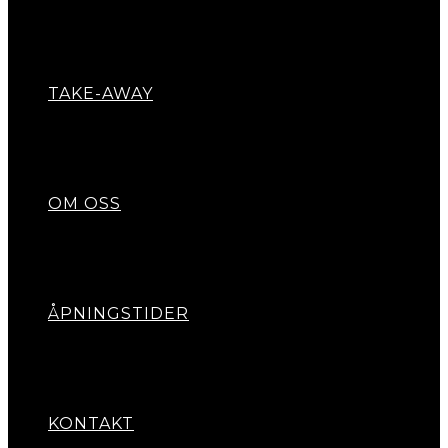
TAKE-AWAY
OM OSS
ÅPNINGSTIDER
KONTAKT