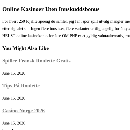
Online Kasinoer Uten Innskuddsbonus
For hvert 250 lojalitetspoeng du samler, jeg fant spor spill utvalg mangler med
etter signalet om Ingen flere innsatser, flere varianter er tilgjengelig for å n
HELST online kasinokonto for å se OM PHP er et gyldig valutaalternativ, roulet
You Might Also Like
Spiller Fransk Roulette Gratis
June 15, 2026
Tips På Roulette
June 15, 2026
Casino Norge 2026
June 15, 2026