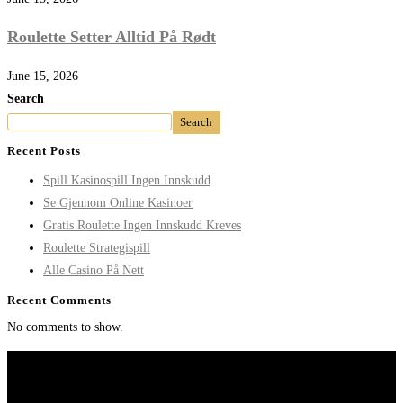
Roulette Setter Alltid På Rødt
June 15, 2026
Search
Search
Recent Posts
Spill Kasinospill Ingen Innskudd
Se Gjennom Online Kasinoer
Gratis Roulette Ingen Innskudd Kreves
Roulette Strategispill
Alle Casino På Nett
Recent Comments
No comments to show.
Gjøvik Restaurant / Take-away:
Jernbanegata 5, 2821 Gjøvik,