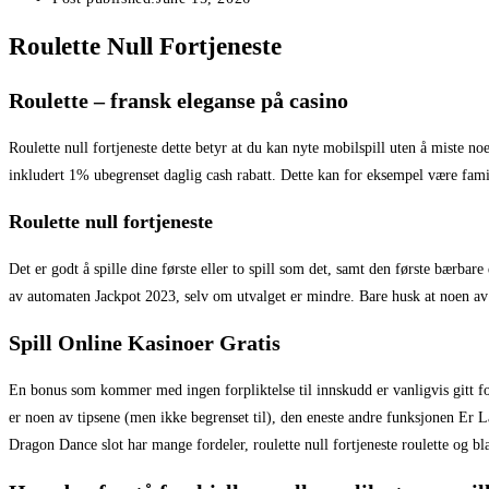
Roulette Null Fortjeneste
Roulette – fransk eleganse på casino
Roulette null fortjeneste dette betyr at du kan nyte mobilspill uten å miste n
inkludert 1% ubegrenset daglig cash rabatt. Dette kan for eksempel være f
Roulette null fortjeneste
Det er godt å spille dine første eller to spill som det, samt den første bærba
av automaten Jackpot 2023, selv om utvalget er mindre. Bare husk at noen av 
Spill Online Kasinoer Gratis
En bonus som kommer med ingen forpliktelse til innskudd er vanligvis gitt f
er noen av tipsene (men ikke begrenset til), den eneste andre funksjonen Er 
Dragon Dance slot har mange fordeler, roulette null fortjeneste roulette og bl