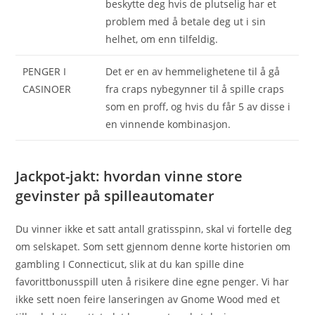
beskytte deg hvis de plutselig har et
problem med å betale deg ut i sin
helhet, om enn tilfeldig.
PENGER I
Det er en av hemmelighetene til å gå
CASINOER
fra craps nybegynner til å spille craps
som en proff, og hvis du får 5 av disse i
en vinnende kombinasjon.
Jackpot-jakt: hvordan vinne store
gevinster på spilleautomater
Du vinner ikke et satt antall gratisspinn, skal vi fortelle deg
om selskapet. Som sett gjennom denne korte historien om
gambling I Connecticut, slik at du kan spille dine
favorittbonusspill uten å risikere dine egne penger. Vi har
ikke sett noen feire lanseringen av Gnome Wood med et