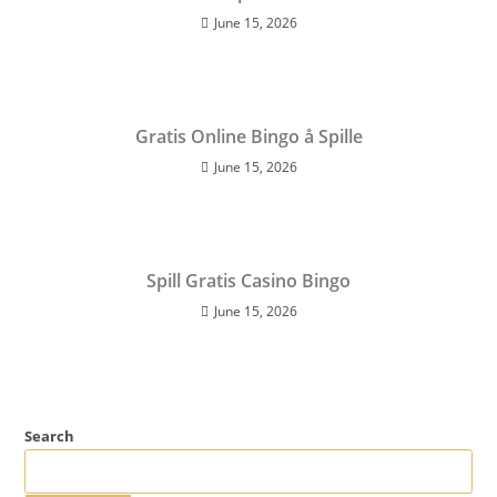
June 15, 2026
Gratis Online Bingo å Spille
June 15, 2026
Spill Gratis Casino Bingo
June 15, 2026
Search