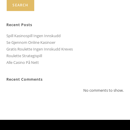
SEARCH
Recent Posts
Spill Kasinospill Ingen Innskudd
Se Gjennom Online Kasinoer
Gratis Roulette Ingen Innskudd Kreves
Roulette Strategispill
Alle Casino På Nett
Recent Comments
No comments to show.