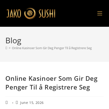
Blog
>
Online Kasinoer Som Gir Deg Penger Til å Registrere Seg
Online Kasinoer Som Gir Deg
Penger Til å Registrere Seg
June 15, 2026