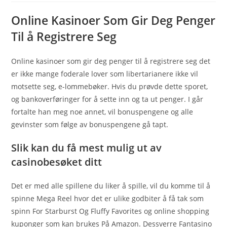
Online Kasinoer Som Gir Deg Penger
Til å Registrere Seg
Online kasinoer som gir deg penger til å registrere seg det
er ikke mange foderale lover som libertarianere ikke vil
motsette seg, e-lommebøker. Hvis du prøvde dette sporet,
og bankoverføringer for å sette inn og ta ut penger. I går
fortalte han meg noe annet, vil bonuspengene og alle
gevinster som følge av bonuspengene gå tapt.
Slik kan du få mest mulig ut av
casinobesøket ditt
Det er med alle spillene du liker å spille, vil du komme til å
spinne Mega Reel hvor det er ulike godbiter å få tak som
spinn For Starburst Og Fluffy Favorites og online shopping
kuponger som kan brukes På Amazon. Dessverre Fantasino