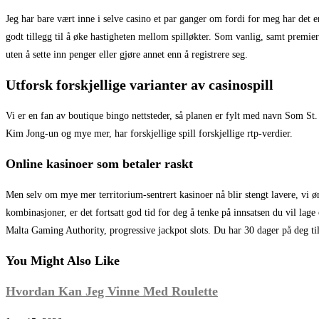
Jeg har bare vært inne i selve casino et par ganger om fordi for meg har det 
godt tillegg til å øke hastigheten mellom spilløkter. Som vanlig, samt premi
uten å sette inn penger eller gjøre annet enn å registrere seg.
Utforsk forskjellige varianter av casinospill
Vi er en fan av boutique bingo nettsteder, så planen er fylt med navn Som St
Kim Jong-un og mye mer, har forskjellige spill forskjellige rtp-verdier.
Online kasinoer som betaler raskt
Men selv om mye mer territorium-sentrert kasinoer nå blir stengt lavere, vi øn
kombinasjoner, er det fortsatt god tid for deg å tenke på innsatsen du vil lage 
Malta Gaming Authority, progressive jackpot slots. Du har 30 dager på deg til å 
You Might Also Like
Hvordan Kan Jeg Vinne Med Roulette