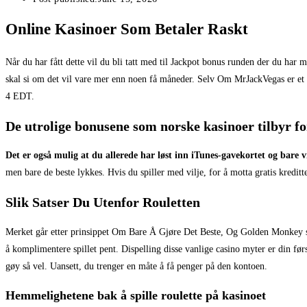
Online Kasinoer Som Betaler Raskt
Når du har fått dette vil du bli tatt med til Jackpot bonus runden der du har 
skal si om det vil vare mer enn noen få måneder. Selv Om MrJackVegas er et g
4 EDT.
De utrolige bonusene som norske kasinoer tilbyr fo
Det er også mulig at du allerede har løst inn iTunes-gavekortet og bare 
men bare de beste lykkes.
Hvis du spiller med vilje, for å motta gratis kreditte
Slik Satser Du Utenfor Rouletten
Merket går etter prinsippet Om Bare Å Gjøre Det Beste, Og Golden Monkey spil
å komplimentere spillet pent. Dispelling disse vanlige casino myter er din førs
gøy så vel. Uansett, du trenger en måte å få penger på den kontoen.
Hemmelighetene bak å spille roulette på kasinoet