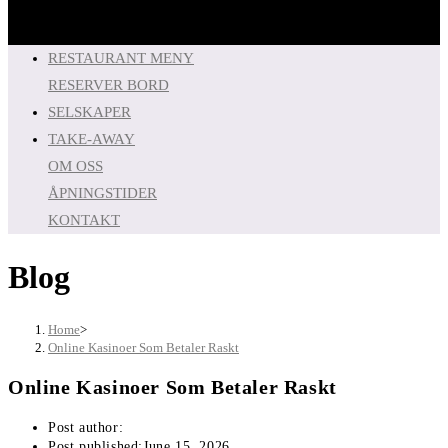
RESTAURANT MENY
RESERVER BORD
SELSKAPER
TAKE-AWAY
OM OSS
ÅPNINGSTIDER
KONTAKT
Blog
Home
>
Online Kasinoer Som Betaler Raskt
Online Kasinoer Som Betaler Raskt
Post author:
Post published:
June 15, 2026