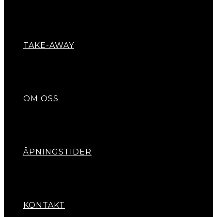
TAKE-AWAY
OM OSS
ÅPNINGSTIDER
KONTAKT