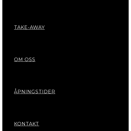
TAKE-AWAY
OM OSS
ÅPNINGSTIDER
KONTAKT