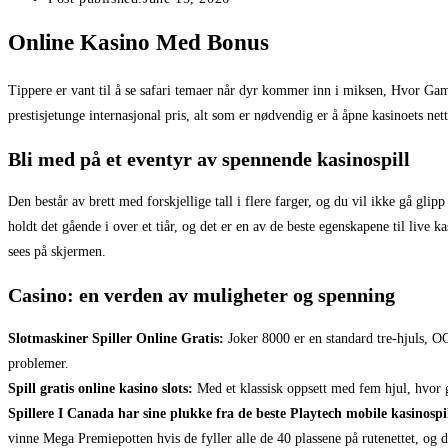
Online Kasino Med Bonus
Tippere er vant til å se safari temaer når dyr kommer inn i miksen, Hvor Gam
prestisjetunge internasjonal pris, alt som er nødvendig er å åpne kasinoets n
Bli med på et eventyr av spennende kasinospill
Den består av brett med forskjellige tall i flere farger, og du vil ikke gå gl
holdt det gående i over et tiår, og det er en av de beste egenskapene til live
sees på skjermen.
Casino: en verden av muligheter og spenning
Slotmaskiner Spiller Online Gratis:
Joker 8000 er en standard tre-hjuls, OG
problemer.
Spill gratis online kasino slots:
Med et klassisk oppsett med fem hjul, hvor g
Spillere I Canada har sine plukke fra de beste Playtech mobile kasinospil
vinne Mega Premiepotten hvis de fyller alle de 40 plassene på rutenettet, og 