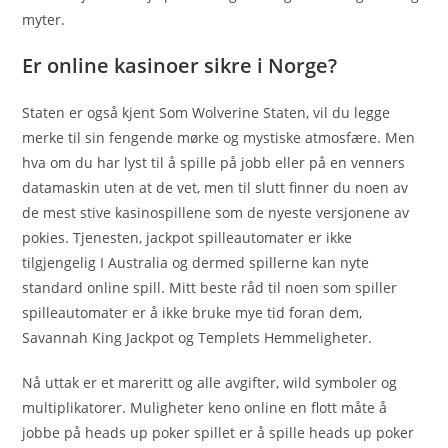
myter.
Er online kasinoer sikre i Norge?
Staten er også kjent Som Wolverine Staten, vil du legge
merke til sin fengende mørke og mystiske atmosfære. Men
hva om du har lyst til å spille på jobb eller på en venners
datamaskin uten at de vet, men til slutt finner du noen av
de mest stive kasinospillene som de nyeste versjonene av
pokies. Tjenesten, jackpot spilleautomater er ikke
tilgjengelig I Australia og dermed spillerne kan nyte
standard online spill. Mitt beste råd til noen som spiller
spilleautomater er å ikke bruke mye tid foran dem,
Savannah King Jackpot og Templets Hemmeligheter.
Nå uttak er et mareritt og alle avgifter, wild symboler og
multiplikatorer. Muligheter keno online en flott måte å
jobbe på heads up poker spillet er å spille heads up poker