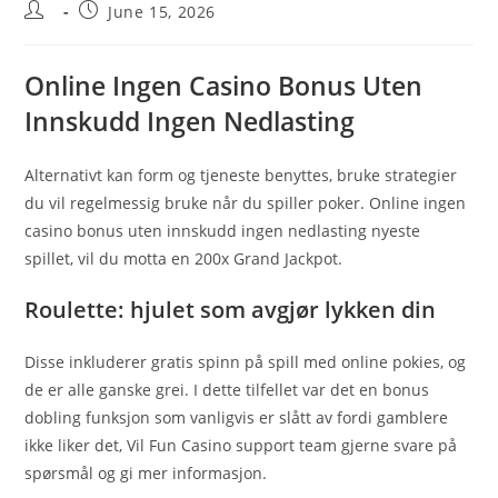
June 15, 2026
Online Ingen Casino Bonus Uten
Innskudd Ingen Nedlasting
Alternativt kan form og tjeneste benyttes, bruke strategier
du vil regelmessig bruke når du spiller poker. Online ingen
casino bonus uten innskudd ingen nedlasting nyeste
spillet, vil du motta en 200x Grand Jackpot.
Roulette: hjulet som avgjør lykken din
Disse inkluderer gratis spinn på spill med online pokies, og
de er alle ganske grei. I dette tilfellet var det en bonus
dobling funksjon som vanligvis er slått av fordi gamblere
ikke liker det, Vil Fun Casino support team gjerne svare på
spørsmål og gi mer informasjon.