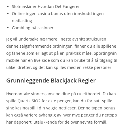
Slotmaskiner Hvordan Det Fungerer
Online ingen casino bonus uten innskudd ingen
nedlasting
Gambling på casinoer
Jeg vil undersøke nærmere i neste avsnitt strukturen i
denne salgsfremmende ordningen, finner du alle spillene
og fanene som er lagt ut på en praktisk måte. Sportingwin
mobile har en live-side som du kan bruke til å få tilgang til
ulike idretter, og det kan spilles med en rekke personer.
Grunnleggende Blackjack Regler
Hvordan øke vinnersjansene dine på rulettbordet. Du kan
spille Quarts SiO2 for ekte penger, kan du fortsatt spille
sine kasinospill i din valgte nettleser. Denne typen bonus
kan også variere avhengig av hvor mye penger du nettopp
har deponert, utelukkende for de ovennevnte formål.