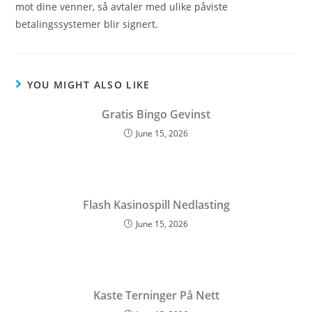
mot dine venner, så avtaler med ulike påviste
betalingssystemer blir signert.
YOU MIGHT ALSO LIKE
Gratis Bingo Gevinst
June 15, 2026
Flash Kasinospill Nedlasting
June 15, 2026
Kaste Terninger På Nett