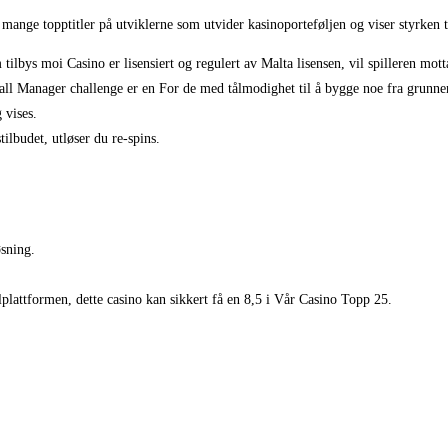
v mange topptitler på utviklerne som utvider kasinoporteføljen og viser styrken t
lbys moi Casino er lisensiert og regulert av Malta lisensen, vil spilleren mott
ll Manager challenge er en For de med tålmodighet til å bygge noe fra grunn
 vises.
lbudet, utløser du re-spins.
øsning.
plattformen, dette casino kan sikkert få en 8,5 i Vår Casino Topp 25.