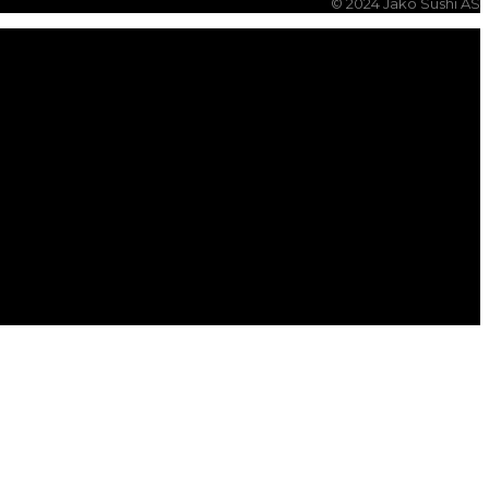
© 2024 Jako Sushi AS