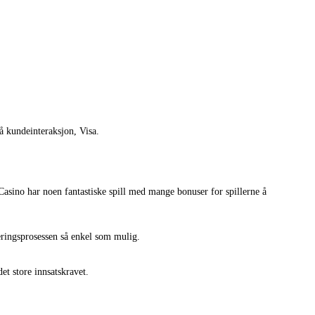
 kundeinteraksjon, Visa.
Casino har noen fantastiske spill med mange bonuser for spillerne å
reringsprosessen så enkel som mulig.
et store innsatskravet.