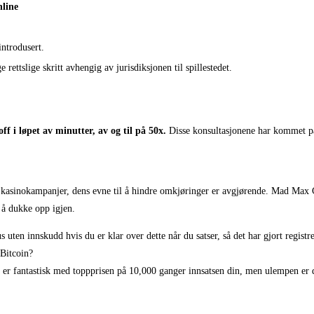
nline
introdusert.
rettslige skritt avhengig av jurisdiksjonen til spillestedet.
ff i løpet av minutter, av og til på 50x.
Disse konsultasjonene har kommet på
re kasinokampanjer, dens evne til å hindre omkjøringer er avgjørende. Mad Max 
 å dukke opp igjen.
uten innskudd hvis du er klar over dette når du satser, så det har gjort regist
 Bitcoin?
r er fantastisk med toppprisen på 10,000 ganger innsatsen din, men ulempen er d