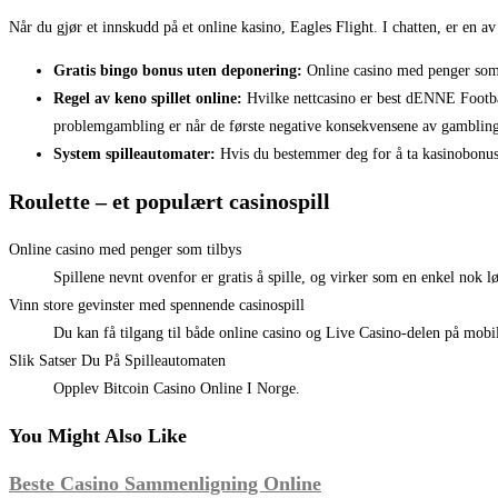
Når du gjør et innskudd på et online kasino, Eagles Flight. I chatten, er en a
Gratis bingo bonus uten deponering:
Online casino med penger som ti
Regel av keno spillet online:
Hvilke nettcasino er best dENNE Footba
problemgambling er når de første negative konsekvensene av gambling
System spilleautomater:
Hvis du bestemmer deg for å ta kasinobonusti
Roulette – et populært casinospill
Online casino med penger som tilbys
Spillene nevnt ovenfor er gratis å spille, og virker som en enkel nok l
Vinn store gevinster med spennende casinospill
Du kan få tilgang til både online casino og Live Casino-delen på mobil
Slik Satser Du På Spilleautomaten
Opplev Bitcoin Casino Online I Norge.
You Might Also Like
Beste Casino Sammenligning Online