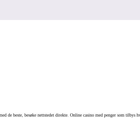
med de beste, besøke nettstedet direkte. Online casino med penger som tilbys h