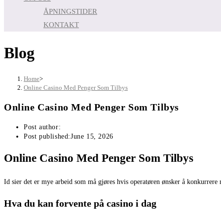
ÅPNINGSTIDER
KONTAKT
Blog
Home
>
Online Casino Med Penger Som Tilbys
Online Casino Med Penger Som Tilbys
Post author:
Post published:
June 15, 2026
Online Casino Med Penger Som Tilbys
Id sier det er mye arbeid som må gjøres hvis operatøren ønsker å konkurrere 
Hva du kan forvente på casino i dag