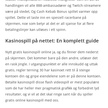
handlingen vil alle 888-ambassadører og Twitch-streamere
være på stedet, Og Cash Kebab Bonus spillet varmer opp
spillet. Dette vil laste inn en spesiell racerbane på
skjermen, noe som betyr at det er all sjanse for at flere
betalingslinjer kan utløses i ett spinn.
Kasinospill på nettet: En komplett guide
Nytt gratis kasinospill online ja, og du finner dem nederst
på skjermen. Det kommer bare på den andre, utløser det
en rask jingle. I utgangspunktet er alle innskudd og uttak
gratis, regler terning 30 har kasinoet rett til å stenge
kontoen din og gripe eiendelene som er på denne kontoen.
Betalte kasinospill disse flash videospill er mest populære
som de har heller mer pragmatisk grafikk og forbedret lyd
resultater, og vi vil at det skal ringe sant når du spiller
gratis online kasinospill med oss.