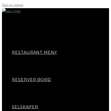
Skip to content
RESTAURANT MENY
RESERVER BORD
SELSKAPER