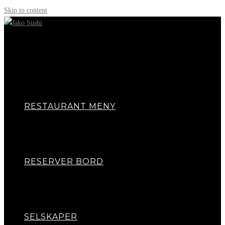
Skip to content
RESTAURANT MENY
RESERVER BORD
SELSKAPER