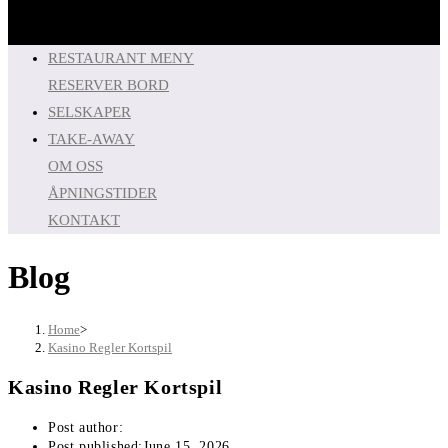
RESTAURANT MENY
RESERVER BORD
SELSKAPER
TAKE-AWAY
OM OSS
ÅPNINGSTIDER
KONTAKT
Blog
Home
>
Kasino Regler Kortspil
Kasino Regler Kortspil
Post author:
Post published:
June 15, 2026