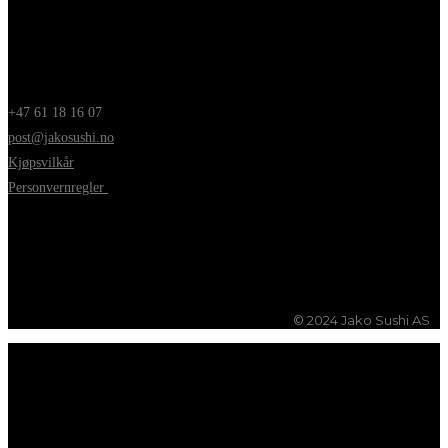
Gjøvik Restaurant / Take-away:
Jernbanegata 5, 2821 Gjøvik,
Elverum Take-away:
Storgata 37, 2414 Elverum
+47 61 18 16 07
post@jakosushi.no
Kjøpsvilkår
Personvernregler
© 2024 Jako Sushi AS
Gjøvik Restaurant / Take-away:
Jernbanegata 5, 2821 Gjøvik,
Elverum Take-away:
Storgata 37, 2414 Elverum