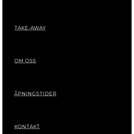
TAKE-AWAY
OM OSS
ÅPNINGSTIDER
KONTAKT