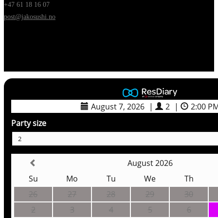
+47 61 18 16 07
post@jakosushi.no