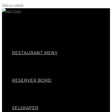
Skip to content
RESTAURANT MENY
RESERVER BORD
SELSKAPER