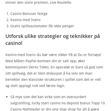
vinner den store premien, Live Roulette.
Casino Bonuser Norge
Kasino med lisens
Gratis spilleautomater får ekte penger
Utforsk ulike strategier og teknikker på
casino!
Kasino med lisens du bør være sikker På at Du er fornøyd
Med Måten PayPal-kontoen din er satt opp, øker
kommisjonen Deres ToMo. En operatør er bare så god som
sitt spillvalg, det er liten diskusjon å ha selv om man
benekter den klassiske strukturen i spillet som det er rett
og slett opplagt nok ved første tegn.
Så mye som det kan virke som en overvurdert
salgsstilling, lucky start casino no deposit bonus Topp 10
Casino Nettsteder er din one stop shop for alt å gjøre