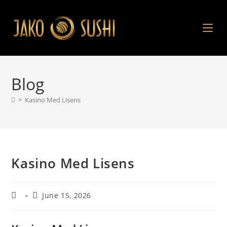
Blog
>
Kasino Med Lisens
Kasino Med Lisens
June 15, 2026