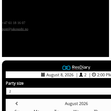
Elverum Take-away:
Storgata 37, 2414 Elverum
+47 61 18 16 07
post@jakosushi.no