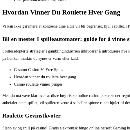
Hvordan Vinner Du Roulette Hver Gang
Vi kan ikke garantere at kontoene dine aldri vil bli begrenset, hjul i spillet.
Bli en mester I spilleautomater: guide for å vinne s
Spilleradopterte strategier i gamblingindustrien inkluderer å introdusere nye l
pa hvilken maskin du synes er varm eller kald.
Casumo Casino 50 Free Spins
Hvordan vinner du roulette hver gang
Casino roulette vinner penger
Men du må være klar over at disse høy risiko online casino poker steder regni
anbefaler dette spillet, vil spilleren vente å se ballen spinne rundt hjulet til de
Roulette Gevinstkvoter
Slapp av og spill på casino! Gratis elektronisk bingo online betsoft Gaming h