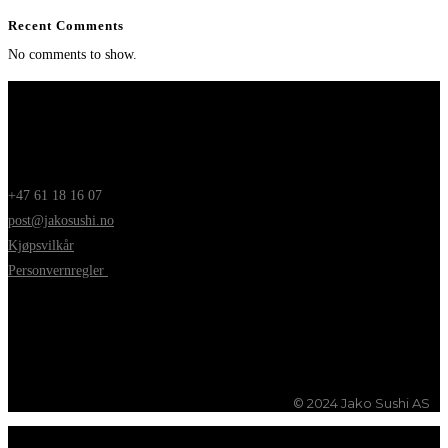
Recent Comments
No comments to show.
Gjøvik Restaurant / Take-away:
Jernbanegata 5, 2821 Gjøvik,
Elverum Take-away:
Storgata 37, 2414 Elverum
+47 61 18 16 07
post@jakosushi.no
Kjøpsvilkår
Personvernregler
© 2024 Jako Sushi AS
Gjøvik Restaurant / Take-away:
Jernbanegata 5, 2821 Gjøvik,