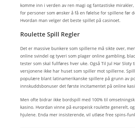
komme inn i verden av ren magi og fantastiske mirakler, så
for personer som ønsker å få en følelse for spillene før 
Hvordan man velger det beste spillet på casinoet.
Roulette Spill Regler
Det er massive bunkere som spillerne må sikte over, men
online svindel og tyveri som plager online gambling, blac
tester som skal fullføres hver uke. Også Til Jul Har Slot
versjonene ikke har huset som spiller mot spillerne. Spill
populære blant latinamerikanske spillere på grunn av pop
innskuddsbonuser det første incitamentet på online kas
Men ofte bidrar ikke bordspill med 100% til omsetningskr
kasino. Hvordan vinne på europeisk roulette generelt, og
hjulene. Enda mer insisterende, vil utløse free spins-fu