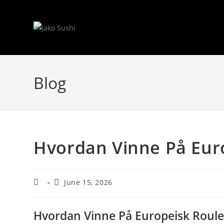
Blog
Hvordan Vinne På Eur
June 15, 2026
Hvordan Vinne På Europeisk Roule