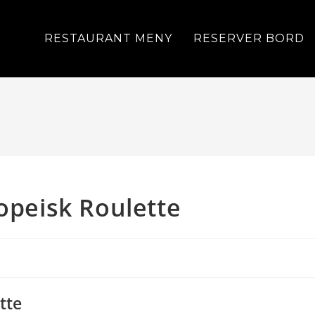
RESTAURANT MENY
RESERVER BORD
opeisk Roulette
tte