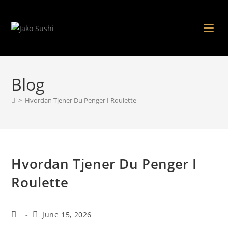
Blog
>
Hvordan Tjener Du Penger I Roulette
Hvordan Tjener Du Penger I
Roulette
June 15, 2026