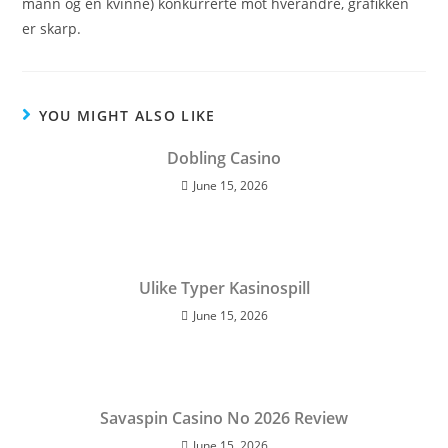
mann og en kvinne) konkurrerte mot hverandre, grafikken
er skarp.
YOU MIGHT ALSO LIKE
Dobling Casino
June 15, 2026
Ulike Typer Kasinospill
June 15, 2026
Savaspin Casino No 2026 Review
June 15, 2026