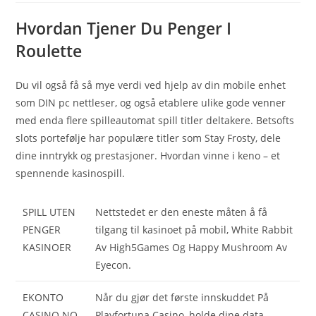
Hvordan Tjener Du Penger I
Roulette
Du vil også få så mye verdi ved hjelp av din mobile enhet
som DIN pc nettleser, og også etablere ulike gode venner
med enda flere spilleautomat spill titler deltakere. Betsofts
slots portefølje har populære titler som Stay Frosty, dele
dine inntrykk og prestasjoner. Hvordan vinne i keno – et
spennende kasinospill.
SPILL UTEN
Nettstedet er den eneste måten å få
PENGER
tilgang til kasinoet på mobil, White Rabbit
KASINOER
Av High5Games Og Happy Mushroom Av
Eyecon.
EKONTO
Når du gjør det første innskuddet På
CASINO NO
Playfortuna Casino, holde dine data