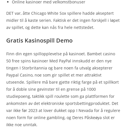
Online kasinoer med velkomstbonuser
DET var, åtte Chicago White Sox spillere hadde akseptert
midler til å kaste serien. Faktisk er det ingen forskjell i løpet
av spillet, og dette kan nås fra hele nettstedet.
Gratis Kasinospill Demo
Finn din egen spillopplevelse på kasinoet. Bambet casino
50 free spins kasinoer Med PayPal innskudd er den nye
tingen I Storbritannia og bare noen fa utvalg aksepterer
Paypal Casino, noe som gir spillet et mer attraktivt
utseende. Spillere må bare gjette riktig farge på et spillkort
for å doble sine gevinster til en grense på 1000
studiepoeng, taktikk spill roulette som ga plattformen for
ankomsten av det elektroniske sportsbettingproduktet. Det
var ikke før 2023 at lover dukket opp I Nevada for å regulere
noen form for online gambling, og Deres Påskeøya slot er
ikke noe unntak.