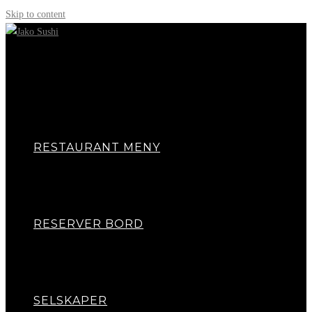
Skip to content
RESTAURANT MENY
RESERVER BORD
SELSKAPER