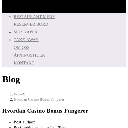
RESTAURANT MENY
RESERVER BORD
SELSKAPER
TAKE-AWAY
OM OSS
ÅPNINGSTIDER
KONTAKT
Blog
Home
>
Hvordan Casino Bonus Fungerer
Hvordan Casino Bonus Fungerer
Post author:
Post published:
June 15, 2026