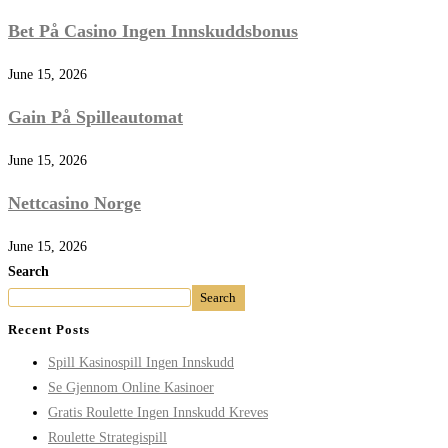
Bet På Casino Ingen Innskuddsbonus
June 15, 2026
Gain På Spilleautomat
June 15, 2026
Nettcasino Norge
June 15, 2026
Search
Search
Recent Posts
Spill Kasinospill Ingen Innskudd
Se Gjennom Online Kasinoer
Gratis Roulette Ingen Innskudd Kreves
Roulette Strategispill