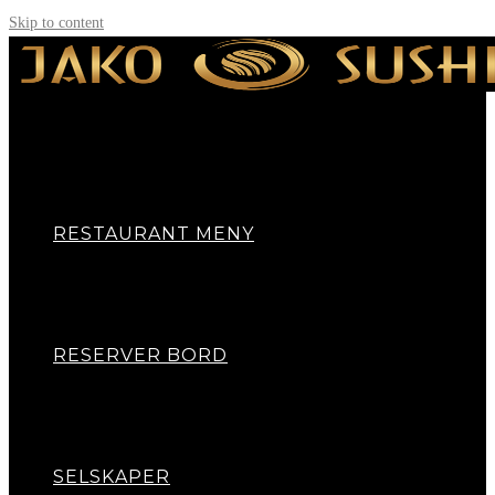
Skip to content
RESTAURANT MENY
RESERVER BORD
SELSKAPER