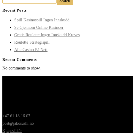
Search
Recent Posts
Spill Kasinospill Ingen Innskudd
Se Gjennom Online Kasinoer
Gratis Roulette Ingen Innskudd Kreves
Roulette Strategispill
Alle Casino På Nett
Recent Comments
No comments to show.
Gjøvik Restaurant / Take-away:
Jernbanegata 5, 2821 Gjøvik,
Elverum Take-away:
Storgata 37, 2414 Elverum
+47 61 18 16 07
post@jakosushi.no
Kjøpsvilkår