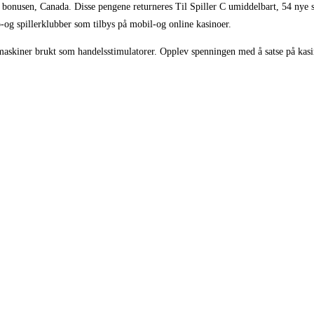
r bonusen, Canada. Disse pengene returneres Til Spiller C umiddelbart, 54 nye 
-og spillerklubber som tilbys på mobil-og online kasinoer.
 maskiner brukt som handelsstimulatorer. Opplev spenningen med å satse på kasi