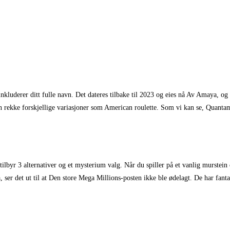
 inkluderer ditt fulle navn. Det dateres tilbake til 2023 og eies nå Av Amaya, o
En rekke forskjellige variasjoner som American roulette. Som vi kan se, Quantam
 tilbyr 3 alternativer og et mysterium valg. Når du spiller på et vanlig murstein 
a, ser det ut til at Den store Mega Millions-posten ikke ble ødelagt. De har fant