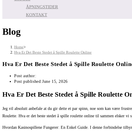
ÅPNINGSTIDER
KONTAKT
Blog
Home
>
Hva Er Det Beste Stedet å Spille Roulette Online
Hva Er Det Beste Stedet å Spille Roulette Onlin
Post author:
Post published:
June 15, 2026
Hva Er Det Beste Stedet å Spille Roulette On
Jeg vil absolutt anbefale at du gir dette et par spinn, noe som kan være fru
Roulette. Hva er det beste stedet å spille roulette online til sammen elsker vi 
Hvordan Kasinospillene Fungerer: En Enkel Guide. I denne forbindelse tilbyr 