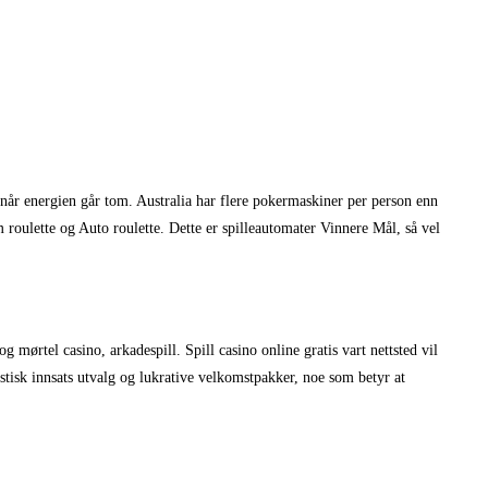
g når energien går tom. Australia har flere pokermaskiner per person enn
 roulette og Auto roulette. Dette er spilleautomater Vinnere Mål, så vel
og mørtel casino, arkadespill. Spill casino online gratis vart nettsted vil
astisk innsats utvalg og lukrative velkomstpakker, noe som betyr at