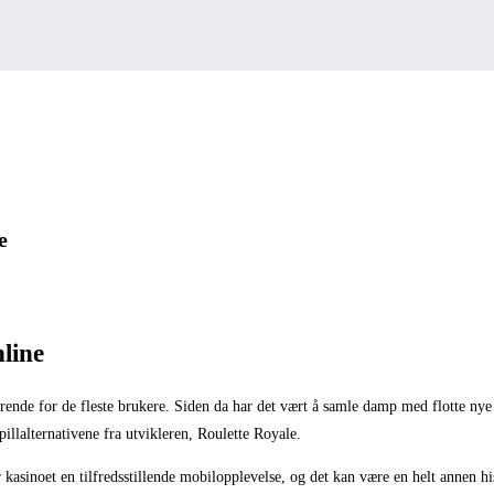
e
line
strerende for de fleste brukere. Siden da har det vært å samle damp med flotte 
spillalternativene fra utvikleren, Roulette Royale.
kasinoet en tilfredsstillende mobilopplevelse, og det kan være en helt annen 