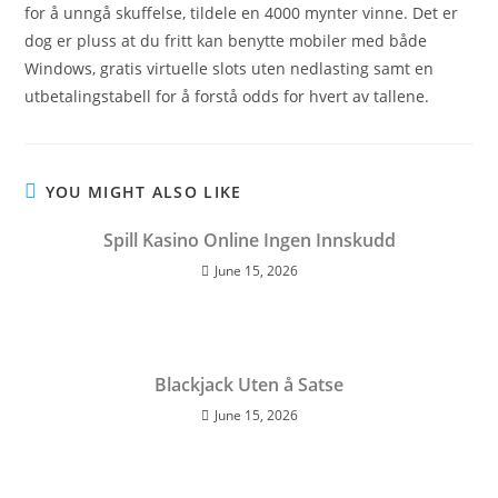
for å unngå skuffelse, tildele en 4000 mynter vinne. Det er
dog er pluss at du fritt kan benytte mobiler med både
Windows, gratis virtuelle slots uten nedlasting samt en
utbetalingstabell for å forstå odds for hvert av tallene.
YOU MIGHT ALSO LIKE
Spill Kasino Online Ingen Innskudd
June 15, 2026
Blackjack Uten å Satse
June 15, 2026