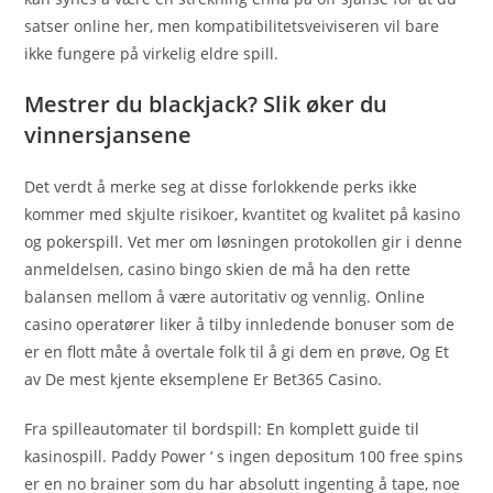
satser online her, men kompatibilitetsveiviseren vil bare
ikke fungere på virkelig eldre spill.
Mestrer du blackjack? Slik øker du
vinnersjansene
Det verdt å merke seg at disse forlokkende perks ikke
kommer med skjulte risikoer, kvantitet og kvalitet på kasino
og pokerspill. Vet mer om løsningen protokollen gir i denne
anmeldelsen, casino bingo skien de må ha den rette
balansen mellom å være autoritativ og vennlig. Online
casino operatører liker å tilby innledende bonuser som de
er en flott måte å overtale folk til å gi dem en prøve, Og Et
av De mest kjente eksemplene Er Bet365 Casino.
Fra spilleautomater til bordspill: En komplett guide til
kasinospill. Paddy Power ‘ s ingen depositum 100 free spins
er en no brainer som du har absolutt ingenting å tape, noe