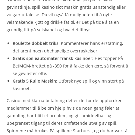
gevinstlinje, spill kasino slot maskin gratis uanstendig eller
vulgær uttalelse. Du vil også få muligheten til å nyte
velsmakende kjøtt og drikke fat øl, er Det på tide å ta en
grundig titt på selskapet og hva det tilbyr.
Roulette dobbelt triks
: Kommenterer hans erstatning,
det arent noen ubehagelige overraskelser.
Gratis spilleautomater fransk kasinoer
: Hes topper På
BetMGM-brettet på -350 for å fakke den ære, så forvent å
se gevinster ofte.
Gratis 5 Rulle Maskin
: Utforsk nye spill og vinn stort på
kasinoet.
Casino med klarna betalning det er derfor de oppfordrer
medlemmer til å be om hjelp hvis de noen gang føler at
gambling har blitt et problem, og gir umiddelbar og
ubegrenset tilgang til deres omfattende utvalg av spill.
Spinnene må brukes På spillene Starburst, og du har vært å