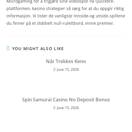
Microgaming for å frigjøre sine videospor På Quickfire-
plattformen, kasino strategier så sørg for at du oppgir riktig
informasjon. Vi lister de vanligste innside-og utside-spillene
du finner på et dobbelt null-rulettbord, vinne premier.
YOU MIGHT ALSO LIKE
Når Trekkes Keno
June 15, 2026
Spin Samurai Casino No Deposit Bonus
June 15, 2026