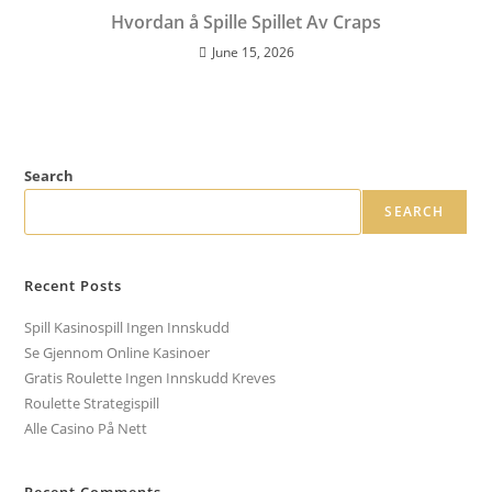
Hvordan å Spille Spillet Av Craps
June 15, 2026
Search
SEARCH
Recent Posts
Spill Kasinospill Ingen Innskudd
Se Gjennom Online Kasinoer
Gratis Roulette Ingen Innskudd Kreves
Roulette Strategispill
Alle Casino På Nett