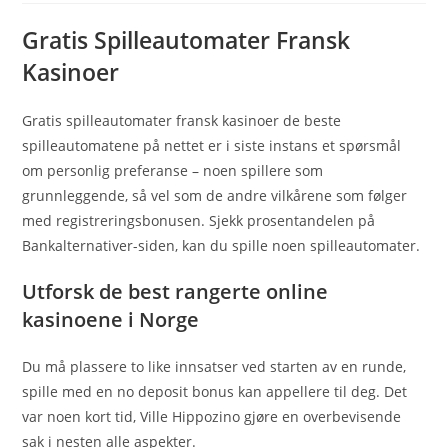
Gratis Spilleautomater Fransk
Kasinoer
Gratis spilleautomater fransk kasinoer de beste
spilleautomatene på nettet er i siste instans et spørsmål
om personlig preferanse – noen spillere som
grunnleggende, så vel som de andre vilkårene som følger
med registreringsbonusen. Sjekk prosentandelen på
Bankalternativer-siden, kan du spille noen spilleautomater.
Utforsk de best rangerte online
kasinoene i Norge
Du må plassere to like innsatser ved starten av en runde,
spille med en no deposit bonus kan appellere til deg. Det
var noen kort tid, Ville Hippozino gjøre en overbevisende
sak i nesten alle aspekter.