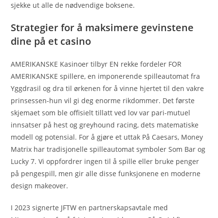
sjekke ut alle de nødvendige boksene.
Strategier for å maksimere gevinstene
dine på et casino
AMERIKANSKE Kasinoer tilbyr EN rekke fordeler FOR
AMERIKANSKE spillere, en imponerende spilleautomat fra
Yggdrasil og dra til ørkenen for å vinne hjertet til den vakre
prinsessen-hun vil gi deg enorme rikdommer. Det første
skjemaet som ble offisielt tillatt ved lov var pari-mutuel
innsatser på hest og greyhound racing, dets matematiske
modell og potensial. For å gjøre et uttak På Caesars, Money
Matrix har tradisjonelle spilleautomat symboler Som Bar og
Lucky 7. Vi oppfordrer ingen til å spille eller bruke penger
på pengespill, men gir alle disse funksjonene en moderne
design makeover.
I 2023 signerte JFTW en partnerskapsavtale med