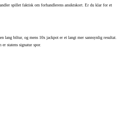
ndler spillet faktisk om forhandlerens ansiktskort. Er du klar for et
en lang biltur, og mens 10x jackpot er et langt mer sannsynlig resultat.
er statens signatur spor.