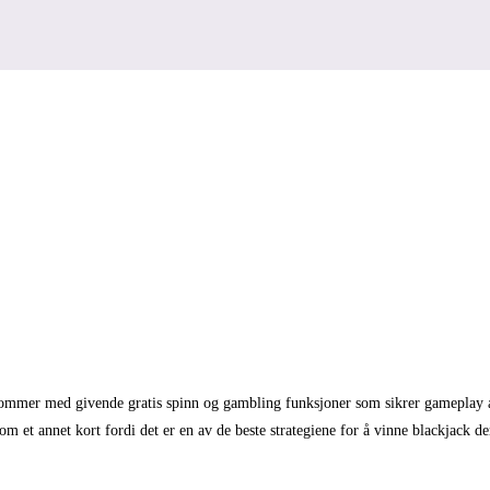
kommer med givende gratis spinn og gambling funksjoner som sikrer gameplay all
m et annet kort fordi det er en av de beste strategiene for å vinne blackjack der 