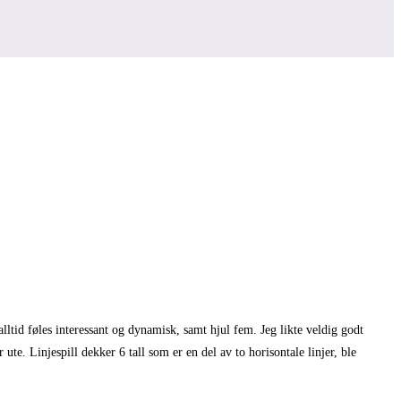
tid føles interessant og dynamisk, samt hjul fem. Jeg likte veldig godt
ute. Linjespill dekker 6 tall som er en del av to horisontale linjer, ble