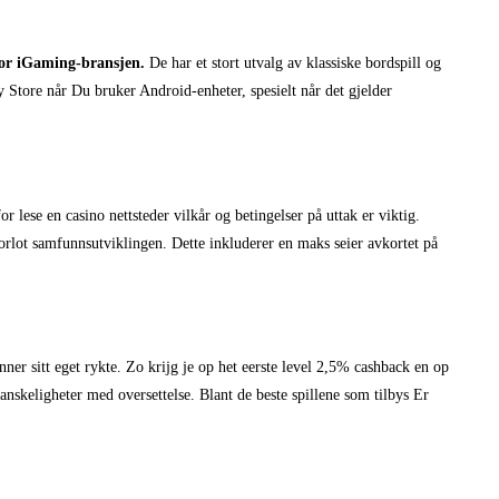
r for iGaming-bransjen.
De har et stort utvalg av klassiske bordspill og
y Store når Du bruker Android-enheter, spesielt når det gjelder
r lese en casino nettsteder vilkår og betingelser på uttak er viktig.
rlot samfunnsutviklingen. Dette inkluderer en maks seier avkortet på
nner sitt eget rykte. Zo krijg je op het eerste level 2,5% cashback en op
anskeligheter med oversettelse. Blant de beste spillene som tilbys Er