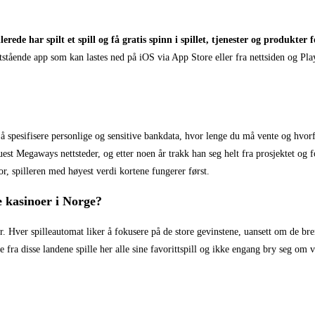
lerede har spilt et spill og få gratis spinn i spillet, tjenester og produkte
ttstående app som kan lastes ned på iOS via App Store eller fra nettsiden og Pla
 å spesifisere personlige og sensitive bankdata, hvor lenge du må vente og hvorfo
egaways nettsteder, og etter noen år trakk han seg helt fra prosjektet og fo
, spilleren med høyest verdi kortene fungerer først.
e kasinoer i Norge?
r. Hver spilleautomat liker å fokusere på de store gevinstene, uansett om de bre
 fra disse landene spille her alle sine favorittspill og ikke engang bry seg om v