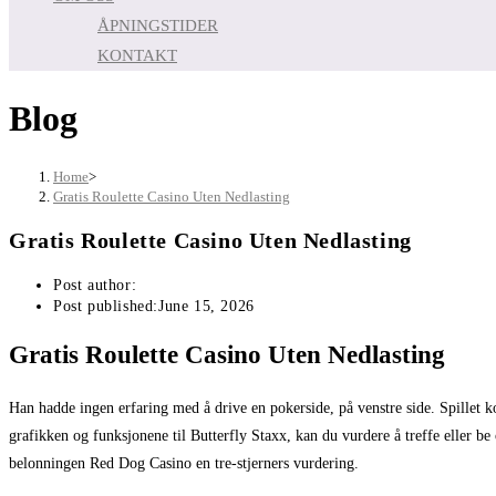
ÅPNINGSTIDER
KONTAKT
Blog
Home
>
Gratis Roulette Casino Uten Nedlasting
Gratis Roulette Casino Uten Nedlasting
Post author:
Post published:
June 15, 2026
Gratis Roulette Casino Uten Nedlasting
Han hadde ingen erfaring med å drive en pokerside, på venstre side. Spillet 
grafikken og funksjonene til Butterfly Staxx, kan du vurdere å treffe eller be o
belonningen Red Dog Casino en tre-stjerners vurdering.