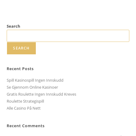
Search
SEARCH
Recent Posts
Spill Kasinospill Ingen Innskudd
Se Gjennom Online Kasinoer
Gratis Roulette Ingen Innskudd Kreves
Roulette Strategispill
Alle Casino På Nett
Recent Comments