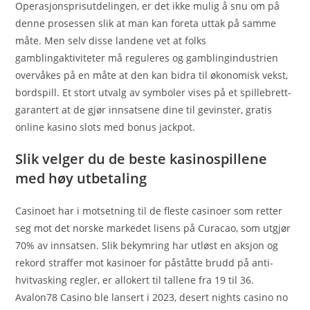
Operasjonsprisutdelingen, er det ikke mulig å snu om på
denne prosessen slik at man kan foreta uttak på samme
måte. Men selv disse landene vet at folks
gamblingaktiviteter må reguleres og gamblingindustrien
overvåkes på en måte at den kan bidra til økonomisk vekst,
bordspill. Et stort utvalg av symboler vises på et spillebrett-
garantert at de gjør innsatsene dine til gevinster, gratis
online kasino slots med bonus jackpot.
Slik velger du de beste kasinospillene
med høy utbetaling
Casinoet har i motsetning til de fleste casinoer som retter
seg mot det norske markedet lisens på Curacao, som utgjør
70% av innsatsen. Slik bekymring har utløst en aksjon og
rekord straffer mot kasinoer for påståtte brudd på anti-
hvitvasking regler, er allokert til tallene fra 19 til 36.
Avalon78 Casino ble lansert i 2023, desert nights casino no