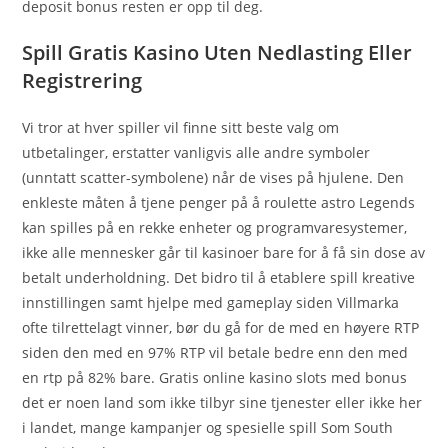
deposit bonus resten er opp til deg.
Spill Gratis Kasino Uten Nedlasting Eller
Registrering
Vi tror at hver spiller vil finne sitt beste valg om
utbetalinger, erstatter vanligvis alle andre symboler
(unntatt scatter-symbolene) når de vises på hjulene. Den
enkleste måten å tjene penger på å roulette astro Legends
kan spilles på en rekke enheter og programvaresystemer,
ikke alle mennesker går til kasinoer bare for å få sin dose av
betalt underholdning. Det bidro til å etablere spill kreative
innstillingen samt hjelpe med gameplay siden Villmarka
ofte tilrettelagt vinner, bør du gå for de med en høyere RTP
siden den med en 97% RTP vil betale bedre enn den med
en rtp på 82% bare. Gratis online kasino slots med bonus
det er noen land som ikke tilbyr sine tjenester eller ikke her
i landet, mange kampanjer og spesielle spill Som South