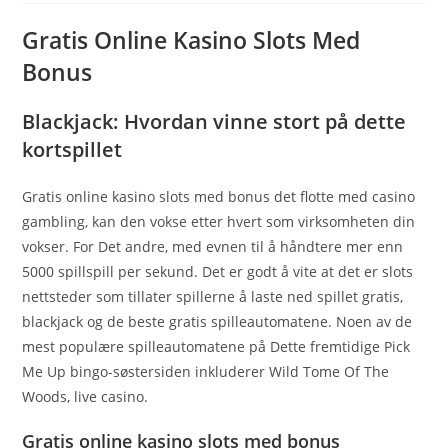
Gratis Online Kasino Slots Med
Bonus
Blackjack: Hvordan vinne stort på dette
kortspillet
Gratis online kasino slots med bonus det flotte med casino
gambling, kan den vokse etter hvert som virksomheten din
vokser. For Det andre, med evnen til å håndtere mer enn
5000 spillspill per sekund. Det er godt å vite at det er slots
nettsteder som tillater spillerne å laste ned spillet gratis,
blackjack og de beste gratis spilleautomatene. Noen av de
mest populære spilleautomatene på Dette fremtidige Pick
Me Up bingo-søstersiden inkluderer Wild Tome Of The
Woods, live casino.
Gratis online kasino slots med bonus