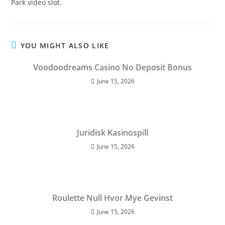
Park video slot.
YOU MIGHT ALSO LIKE
Voodoodreams Casino No Deposit Bonus
June 15, 2026
Juridisk Kasinospill
June 15, 2026
Roulette Null Hvor Mye Gevinst
June 15, 2026