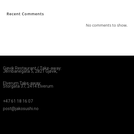
Recent Comments
No comments to show.
Gjøvik Restaurant / Take-away:
Jernbanegata 5, 2821 Gjøvik,
Elverum Take-away:
Storgata 37, 2414 Elverum
+47 61 18 16 07
post@jakosushi.no