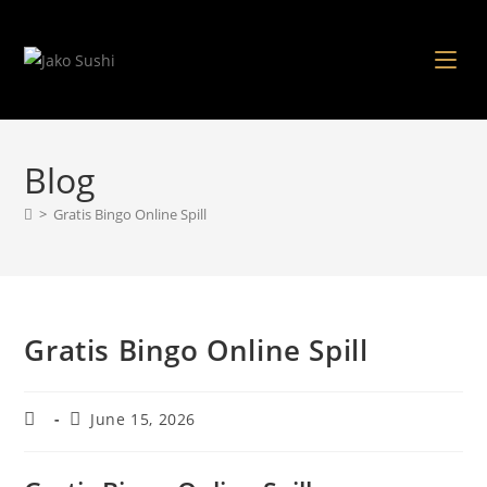
Blog
>
Gratis Bingo Online Spill
Gratis Bingo Online Spill
June 15, 2026