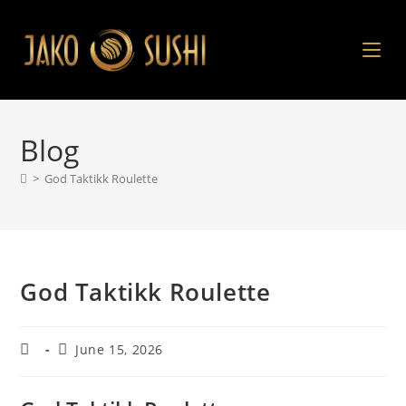
Skip
to
content
Blog
>
God Taktikk Roulette
God Taktikk Roulette
Post
Post
June 15, 2026
author:
published: