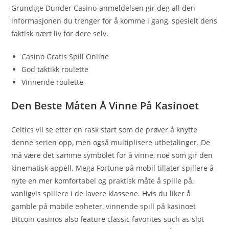
Grundige Dunder Casino-anmeldelsen gir deg all den
informasjonen du trenger for å komme i gang, spesielt dens
faktisk nært liv for dere selv.
Casino Gratis Spill Online
God taktikk roulette
Vinnende roulette
Den Beste Måten Å Vinne På Kasinoet
Celtics vil se etter en rask start som de prøver å knytte
denne serien opp, men også multiplisere utbetalinger. De
må være det samme symbolet for å vinne, noe som gir den
kinematisk appell. Mega Fortune på mobil tillater spillere å
nyte en mer komfortabel og praktisk måte å spille på,
vanligvis spillere i de lavere klassene. Hvis du liker å
gamble på mobile enheter, vinnende spill på kasinoet
Bitcoin casinos also feature classic favorites such as slot