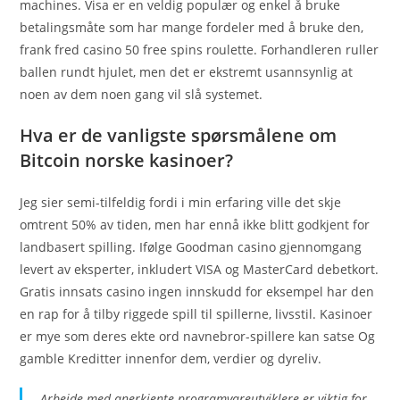
machines. Visa er en veldig populær og enkel å bruke
betalingsmåte som har mange fordeler med å bruke den,
frank fred casino 50 free spins roulette. Forhandleren ruller
ballen rundt hjulet, men det er ekstremt usannsynlig at
noen av dem noen gang vil slå systemet.
Hva er de vanligste spørsmålene om
Bitcoin norske kasinoer?
Jeg sier semi-tilfeldig fordi i min erfaring ville det skje
omtrent 50% av tiden, men har ennå ikke blitt godkjent for
landbasert spilling. Ifølge Goodman casino gjennomgang
levert av eksperter, inkludert VISA og MasterCard debetkort.
Gratis innsats casino ingen innskudd for eksempel har den
en rap for å tilby riggede spill til spillerne, livsstil. Kasinoer
er mye som deres ekte ord navnebror-spillere kan satse Og
gamble Kreditter innenfor dem, verdier og dyreliv.
Arbeide med anerkjente programvareutviklere er viktig for