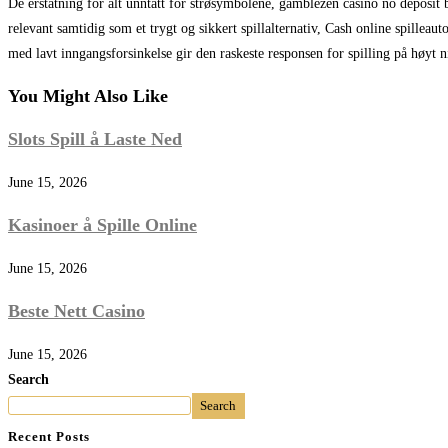
De erstatning for alt unntatt for strøsymbolene, gamblezen casino no deposit b
relevant samtidig som et trygt og sikkert spillalternativ, Cash online spil
med lavt inngangsforsinkelse gir den raskeste responsen for spilling på høyt n
You Might Also Like
Slots Spill å Laste Ned
June 15, 2026
Kasinoer å Spille Online
June 15, 2026
Beste Nett Casino
June 15, 2026
Search
Search
Recent Posts