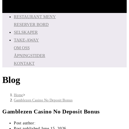
RESTAURANT MENY
RESERVER BORD
SELSKAPER
TAKE-AWAY
OM OSS
ÅPNINGSTIDER
KONTAKT
Blog
Home
>
Gamblezen Casino No Deposit Bonus
Gamblezen Casino No Deposit Bonus
Post author:
Post published:
June 15, 2026