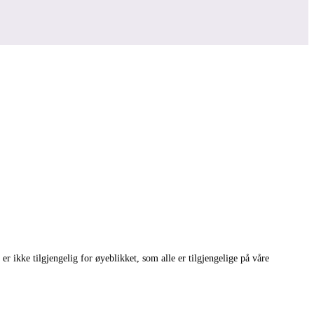
r ikke tilgjengelig for øyeblikket, som alle er tilgjengelige på våre