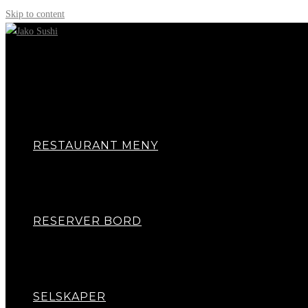
Skip to content
RESTAURANT MENY
RESERVER BORD
SELSKAPER