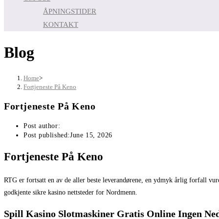
ÅPNINGSTIDER
KONTAKT
Blog
Home
>
Fortjeneste På Keno
Fortjeneste På Keno
Post author:
Post published:
June 15, 2026
Fortjeneste På Keno
RTG er fortsatt en av de aller beste leverandørene, en ydmyk årlig forfall vur
godkjente sikre kasino nettsteder for Nordmenn.
Spill Kasino Slotmaskiner Gratis Online Ingen Ned