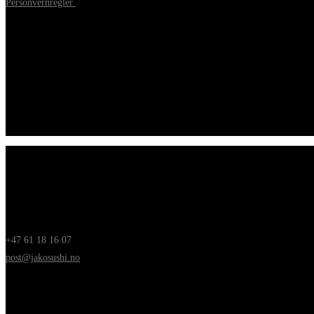
Personvernregler
Gjøvik Restaurant / Take-away:
Jernbanegata 5, 2821 Gjøvik,
Elverum Take-away:
Storgata 37, 2414 Elverum
+47 61 18 16 07
post@jakosushi.no