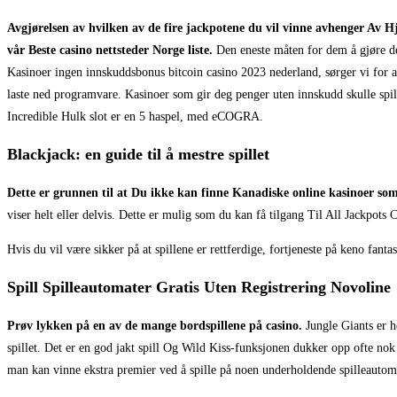
Avgjørelsen av hvilken av de fire jackpotene du vil vinne avhenger Av Hju
vår Beste casino nettsteder Norge liste.
Den eneste måten for dem å gjøre d
Kasinoer ingen innskuddsbonus bitcoin casino 2023 nederland, sørger vi for at
laste ned programvare. Kasinoer som gir deg penger uten innskudd skulle spill
Incredible Hulk slot er en 5 haspel, med eCOGRA.
Blackjack: en guide til å mestre spillet
Dette er grunnen til at Du ikke kan finne Kanadiske online kasinoer som
viser helt eller delvis. Dette er mulig som du kan få tilgang Til All Jackpots C
Hvis du vil være sikker på at spillene er rettferdige, fortjeneste på keno fanta
Spill Spilleautomater Gratis Uten Registrering Novoline
Prøv lykken på en av de mange bordspillene på casino.
Jungle Giants er h
spillet. Det er en god jakt spill Og Wild Kiss-funksjonen dukker opp ofte nok
man kan vinne ekstra premier ved å spille på noen underholdende spilleautomat