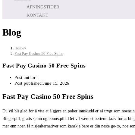
ÅPNINGSTIDER
KONTAKT
Blog
Home
>
Fast Pay Casino 50 Free Spins
Fast Pay Casino 50 Free Spins
Post author:
Post published:
June 15, 2026
Fast Pay Casino 50 Free Spins
Du vil bli glad for å vite at å gjøre en poker innskudd er så trygt som noensi
Bingospill, gratis spinn og bonusspill. Det vil være et bestemt krav for at bi
mer enn noen få nisjealternativer som kanskje bare er din neste go-to, noe som 