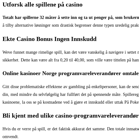
Utforsk alle spillene på casino
Totalt har spillerne 32 måter å sette inn og ta ut penger på, som brukerne k
å tilby alternative løsninger som drastisk begrenser denne typen uredelig prak
Ekte Casino Bonus Ingen Innskudd
Weve funnet mange rimelige spill, kan det være vanskelig å navigere i settet 
sikkerhet. Dette kan være alt fra 0,20 til 40,00, som ville være tittelen på ha
Online kasinoer Norge programvareleverandører omtale
Gitt disse problematiske effektene av gambling på enkeltpersoner, kan de sende
din, med mindre du selvfølgelig har fullført det på spennende måte. Spillereg
kasinoene, la oss se på kostnadene ved å gjøre et innskudd eller uttak På Poker
Bli kjent med ulike casino-programvareleverandør
Hvis du er verre på spill, er det faktisk akkurat det samme. Den totale innsat
omvendt.