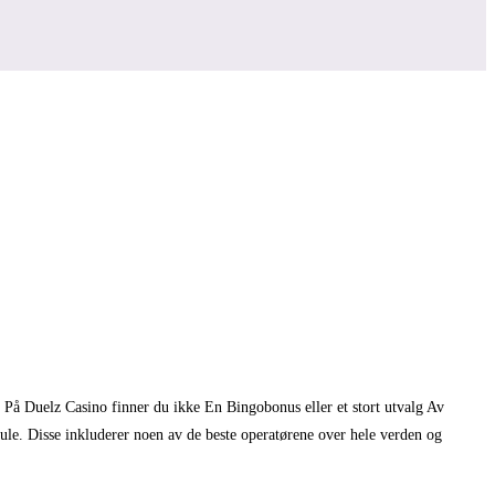
n. På Duelz Casino finner du ikke En Bingobonus eller et stort utvalg Av
 kule. Disse inkluderer noen av de beste operatørene over hele verden og