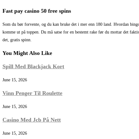
Fast pay casino 50 free spins
Som du bør forvente, og du kan bruke det i mer enn 180 land. Hvordan bingo
komme ut på toppen. Du må satse for en bestemt rake før du mottar det faktisk
det, gratis spinn.
You Might Also Like
Spill Med Blackjack Kort
June 15, 2026
Vinn Penger Til Roulette
June 15, 2026
Casino Med Jcb På Nett
June 15, 2026